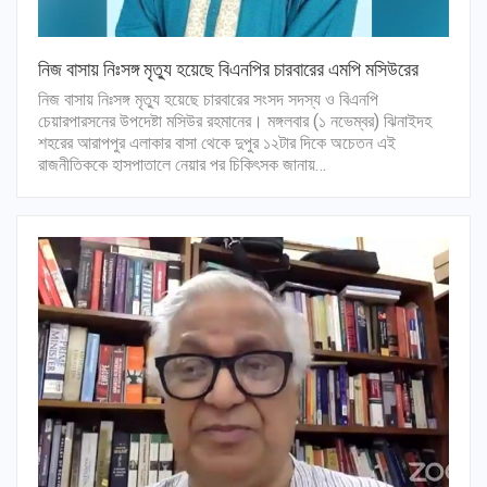
নিজ বাসায় নিঃসঙ্গ মৃত্যু হয়েছে বিএনপির চারবারের এমপি মসিউরের
নিজ বাসায় নিঃসঙ্গ মৃত্যু হয়েছে চারবারের সংসদ সদস্য ও বিএনপি
চেয়ারপারসনের উপদেষ্টা মসিউর রহমানের। মঙ্গলবার (১ নভেম্বর) ঝিনাইদহ
শহরের আরাপপুর এলাকার বাসা থেকে দুপুর ১২টার দিকে অচেতন এই
রাজনীতিককে হাসপাতালে নেয়ার পর চিকিৎসক জানায়…