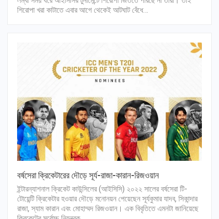
লম্বা সময় ধরে আইসিসির টুর্নামেন্টে শিরোপা জিততে পারছে না তারা। তাই
শিরোপা খরা কাটাতে এবার আগে থেকেই আটঘাট বেঁধে…
বর্ষসেরা ক্রিকেটারের দৌড়ে সূর্য-রাজা-কারান-রিজওয়ান
ইন্টারন্যাশনাল ক্রিকেট কাউন্সিলের (আইসিসি) ২০২২ সালের বর্ষসেরা টি-
টোয়েন্টি ক্রিকেটার হওয়ার দৌড়ে মনোনয়ন পেয়েছেন সূর্যকুমার যাদব, সিকান্দার
রাজা, স্যাম কারান এবং মোহাম্মদ রিজওয়ান। এক বিবৃতিতে এমনটা জানিয়েছে
ক্রিকেটের সর্বোচ্চ নিয়ন্ত্রক…