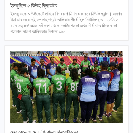
ইনজুরিতে ৫ কিউই ক্রিকেটার
ইংল্যান্ডকে ৯ উইকেটে হারিয়ে বিশ্বকাপ মিশন শুরু করে নিউজিল্যান্ড। এরপর
টানা চার জয়ে দুই সপ্তাহ পয়েন্ট তালিকার শীর্ষে ছিল নিউজিল্যান্ড। সেমিতে
যাবে সহজেই এমন সমীকরণ থেকে দলটির শঙ্কা এখন শীর্ষ চারে টিকে থাকা।
গতকাল সাউথ আফ্রিকার বিপক্ষে ১৯০…
ফের বেতন ও ম্যাচ ফি বাড়ল ক্রিকেটারদের