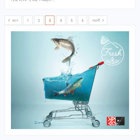
আগে
1
2
3
4
5
6
পরবর্তী