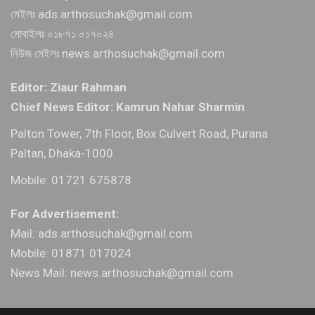
মেইলঃ ads.arthosuchak@gmail.com
মোবাইলঃ ০১৮৭১ ০১৭০২৪
নিউজ মেইলঃ news.arthosuchak@gmail.com
Editor: Ziaur Rahman
Chief News Editor: Kamrun Nahar Sharmin
Palton Tower, 7th Floor, Box Culvert Road, Purana
Paltan, Dhaka-1000.
Mobile: 01721 675878
For Advertisement:
Mail: ads.arthosuchak@gmail.com
Mobile: 01871 017024
News Mail: news.arthosuchak@gmail.com