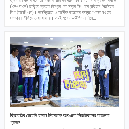
দুদিন আগেই ললিত মোদি জানিয়েছিলেন আমেরিকার ন্যাশনাল ফুটবল লিগকে
(এনএফএল) ছাড়িয়ে দ্রুতই বিশ্বের এক নম্বর লিগ হবে ইন্ডিয়ান প্রিমিয়ার
লিগ (আইপিএল)। জনপ্রিয়তা ও আর্থিক কাঠামোর কল্যাণে সেটা হওয়ার
সম্ভাবনা উড়িয়ে দেয়া যায় না। এরই মধ্যে আইপিএল নিয়ে…
ক্রিকেটার মেহেদি হাসান মিরাজকে আরএকে সিরামিকসের সম্মাননা
প্রদান