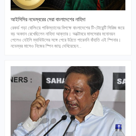
আইসিসির নভেম্বরের সেরা বাংলাদেশের নাহিদা
রেকর্ড গড়া বোলিংয়ে পাকিস্তানের বিপক্ষে বাংলাদেশের টি-টোয়েন্টি সিরিজ জয়ে
বড় অবদান রেখেছিলেন নাহিদা আক্তার। অক্টোবরে মাসসেরার মনোনয়ন
পেলেও হেইলি ম্যাথিউসের সঙ্গে পেরে উঠতে পারেননি বাঁহাতি এই স্পিনার।
নভেম্বর মাসেও নিজের স্পিন জাদু দেখিয়েছেন…