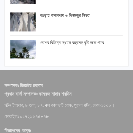
বগুড়ায় বাসচাপায় ৬ দিনমজুর নিহত
দেশের বিভিন্ন স্থানে বজ্রসহ বৃষ্টি হতে পারে
সম্পাদকঃ জিয়াউর রহমান
প্রধান বার্তা সম্পাদকঃ কামরুন নাহার শরমিন
পল্টন টাওয়ার, ৮ তলা, ৮৭, বক্স কালভার্ট রোড, পুরানা পল্টন, ঢাকা-১০০০।
মোবাইলঃ ০১৭২১ ৬৭৫৮৭৮
বিজ্ঞাপনের জন্যঃ