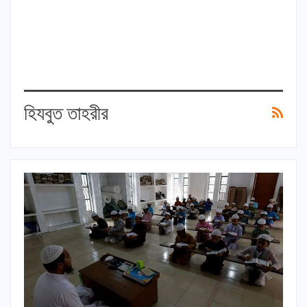
হিযবুত তাহরীর