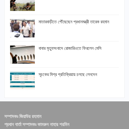
মাতারবাড়ীতে পৌঁছেছেন প্রধানমন্ত্রী তারেক রহমান
বাবার মৃত্যুসংবাদে রোজারিওতে ফিরলেন মেসি
সূচকের মিশ্র প্রতিক্রিয়ায় চলছে লেনদেন
সম্পাদকঃ জিয়াউর রহমান
প্রধান বার্তা সম্পাদকঃ কামরুন নাহার শরমিন