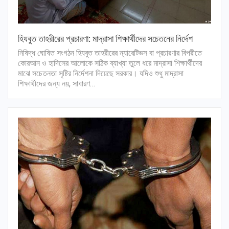
হিযবুত তাহরীরের প্রচারণা: মাদ্রাসা শিক্ষার্থীদের সচেতনের নির্দেশ
নিষিদ্ধ ঘোষিত সংগঠন হিযবুত তাহরীরের ন্যারেটিভস বা প্রচারণার বিপরীতে
কোরআন ও হাদিসের আলোকে সঠিক ব্যাখ্যা তুলে ধরে মাদ্রাসা শিক্ষার্থীদের
মাঝে সচেতনতা সৃষ্টির নির্দেশনা দিয়েছে সরকার। যদিও শুধু মাদ্রাসা
শিক্ষার্থীদের জন্য নয়, সাধারণ…