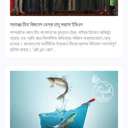
স্বতন্ত্র চীনা বিজনেস ডেস্ক চালু করলো ইবিএল
সাম্প্রতিক কালে চীন বাংলাদেশের বৃহত্তম ট্রেড পার্টনার হিসেবে আবির্ভুত
হয়েছে এবং প্রতি বছর দ্বিপাক্ষিক বানিজ্যের পরিমান অব্যাহতভাবে বেড়ে
চলেছে। বাংলাদেশের অর্থনীতিক উন্নয়নে চীনের ব্যাপক বিনিয়োগ তাৎপর্যপূর্ণ
ভূমিকা রাখছে। ‘বেল্ট এন্ড রোড’…