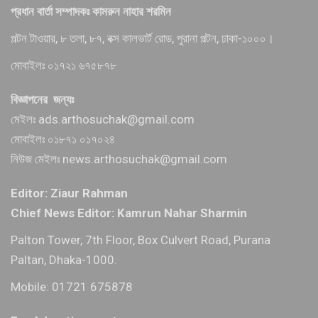
প্রধান বার্তা সম্পাদকঃ কামরুন নাহার শরমিন
পল্টন টাওয়ার, ৮ তলা, ৮৭, বক্স কালভার্ট রোড, পুরানা পল্টন, ঢাকা-১০০০।
মোবাইলঃ ০১৭২১ ৬৭৫৮৭৮
বিজ্ঞাপনের জন্যঃ
মেইলঃ ads.arthosuchak@gmail.com
মোবাইলঃ ০১৮৭১ ০১৭০২৪
নিউজ মেইলঃ news.arthosuchak@gmail.com
Editor: Ziaur Rahman
Chief News Editor: Kamrun Nahar Sharmin
Palton Tower, 7th Floor, Box Culvert Road, Purana
Paltan, Dhaka-1000.
Mobile: 01721 675878