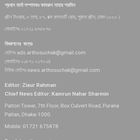
প্রধান বার্তা সম্পাদকঃ কামরুন নাহার শরমিন
পল্টন টাওয়ার, ৮ তলা, ৮৭, বক্স কালভার্ট রোড, পুরানা পল্টন, ঢাকা-১০০০।
মোবাইলঃ ০১৭২১ ৬৭৫৮৭৮
বিজ্ঞাপনের জন্যঃ
মেইলঃ ads.arthosuchak@gmail.com
মোবাইলঃ ০১৮৭১ ০১৭০২৪
নিউজ মেইলঃ news.arthosuchak@gmail.com
Editor: Ziaur Rahman
Chief News Editor: Kamrun Nahar Sharmin
Palton Tower, 7th Floor, Box Culvert Road, Purana
Paltan, Dhaka-1000.
Mobile: 01721 675878