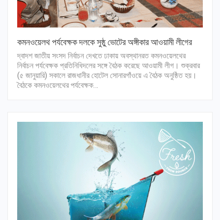
কমনওয়েলথ পর্যবেক্ষক দলকে সুষ্ঠু ভোটের অঙ্গীকার আওয়ামী লীগের
দ্বাদশ জাতীয় সংসদ নির্বাচন দেখতে ঢাকায় অবস্থানরত কমনওয়েলথের
নির্বাচন পর্যবেক্ষক প্রতিনিধিদলের সঙ্গে বৈঠক করেছে আওয়ামী লীগ। শুক্রবার
(৫ জানুয়ারি) সকালে রাজধানীর হোটেল সোনারগাঁওয়ে এ বৈঠক অনুষ্ঠিত হয়।
বৈঠকে কমনওয়েলথের পর্যবেক্ষক…