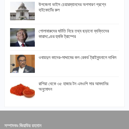
উপজেলা ভাইস চেয়ারম্যানদের অপসারণ প্রশ্নে
হাইকোর্টের রুল
গোলাবারুদের ঘাটতি নিয়ে তথ্য ছড়ানো ব্যক্তিদের
কারাদণ্ডের হুমকি ট্রাম্পের
ওবায়দুল কাদের-সাদ্দামের কল রেকর্ড ট্রাইব্যুনালে দাখিল
রাশিয়া থেকে ৩৫ হাজার টন এমওপি সার আমদানির
অনুমোদন
সম্পাদকঃ জিয়াউর রহমান