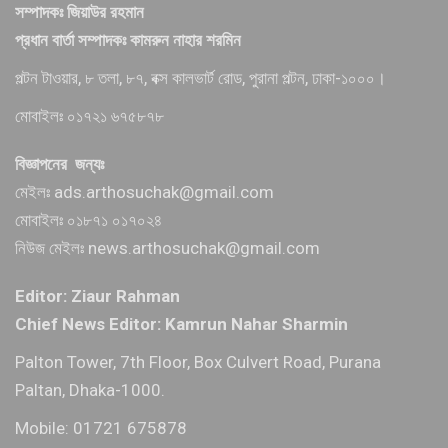
সম্পাদকঃ জিয়াউর রহমান
প্রধান বার্তা সম্পাদকঃ কামরুন নাহার শরমিন
পল্টন টাওয়ার, ৮ তলা, ৮৭, বক্স কালভার্ট রোড, পুরানা পল্টন, ঢাকা-১০০০।
মোবাইলঃ ০১৭২১ ৬৭৫৮৭৮
বিজ্ঞাপনের জন্যঃ
মেইলঃ ads.arthosuchak@gmail.com
মোবাইলঃ ০১৮৭১ ০১৭০২৪
নিউজ মেইলঃ news.arthosuchak@gmail.com
Editor: Ziaur Rahman
Chief News Editor: Kamrun Nahar Sharmin
Palton Tower, 7th Floor, Box Culvert Road, Purana
Paltan, Dhaka-1000.
Mobile: 01721 675878