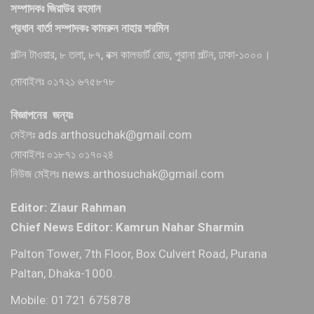
সম্পাদকঃ জিয়াউর রহমান
প্রধান বার্তা সম্পাদকঃ কামরুন নাহার শরমিন
পল্টন টাওয়ার, ৮ তলা, ৮৭, বক্স কালভার্ট রোড, পুরানা পল্টন, ঢাকা-১০০০।
মোবাইলঃ ০১৭২১ ৬৭৫৮৭৮
বিজ্ঞাপনের জন্যঃ
মেইলঃ ads.arthosuchak@gmail.com
মোবাইলঃ ০১৮৭১ ০১৭০২৪
নিউজ মেইলঃ news.arthosuchak@gmail.com
Editor: Ziaur Rahman
Chief News Editor: Kamrun Nahar Sharmin
Palton Tower, 7th Floor, Box Culvert Road, Purana
Paltan, Dhaka-1000.
Mobile: 01721 675878