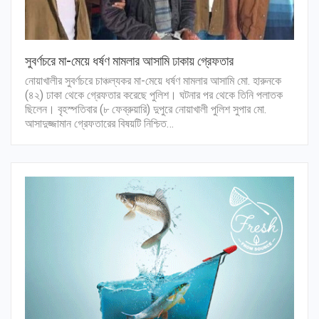
সুবর্ণচরে মা-মেয়ে ধর্ষণ মামলার আসামি ঢাকায় গ্রেফতার
নোয়াখালীর সুবর্ণচরে চাঞ্চল্যকর মা-মেয়ে ধর্ষণ মামলার আসামি মো. হারুনকে
(৪২) ঢাকা থেকে গ্রেফতার করেছে পুলিশ। ঘটনার পর থেকে তিনি পলাতক
ছিলেন। বৃহস্পতিবার (৮ ফেব্রুয়ারি) দুপুরে নোয়াখালী পুলিশ সুপার মো.
আসাদুজ্জামান গ্রেফতারের বিষয়টি নিশ্চিত…