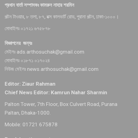
প্রধান বার্তা সম্পাদকঃ কামরুন নাহার শরমিন
পল্টন টাওয়ার, ৮ তলা, ৮৭, বক্স কালভার্ট রোড, পুরানা পল্টন, ঢাকা-১০০০।
মোবাইলঃ ০১৭২১ ৬৭৫৮৭৮
বিজ্ঞাপনের জন্যঃ
মেইলঃ ads.arthosuchak@gmail.com
মোবাইলঃ ০১৮৭১ ০১৭০২৪
নিউজ মেইলঃ news.arthosuchak@gmail.com
Editor: Ziaur Rahman
Chief News Editor: Kamrun Nahar Sharmin
Palton Tower, 7th Floor, Box Culvert Road, Purana
Paltan, Dhaka-1000.
Mobile: 01721 675878