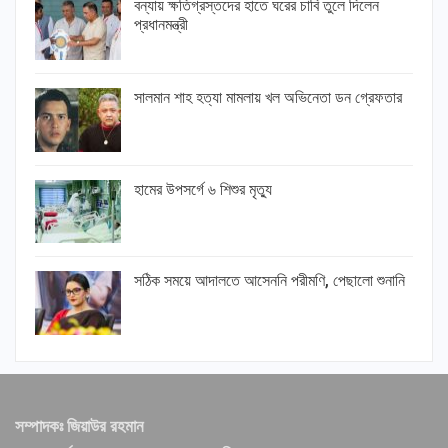
বন্যায় ক্ষতিগ্রস্তদের হাতে ঘরের চাবি তুলে দিলেন
প্রধানমন্ত্রী
সালমান শাহ হত্যা মামলায় খল অভিনেতা ডন গ্রেফতার
হামের উপসর্গে ৬ শিশুর মৃত্যু
সঠিক সময়ে আদালতে আসেননি পরীমণি, পেছালো শুনানি
সম্পাদকঃ জিয়াউর রহমান