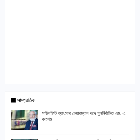
সাম্প্রতিক
সাউথইস্ট ব্যাংকের চেয়ারম্যান পদে পুনর্নির্বাচিত এম. এ.
কাশেম