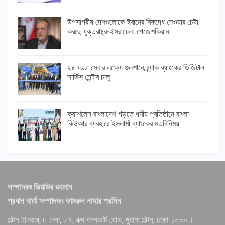
উপসাগরীয় দেশগুলোকে ইরানের বিরুদ্ধে নেওয়ার চেষ্টা
করছে যুক্তরাষ্ট্র-ইসরায়েল: পেজেশকিয়ান
২৪ ঘণ্টা সেবার লক্ষ্যে গুলশানে ব্র্যাক ব্যাংকের ডিজিটাল
সার্ভিস সেন্টার চালু
ক্যাশলেস বাংলাদেশ গড়তে ধর্মীয় প্রতিষ্ঠানে বাংলা
কিউআর ব্যবহারে ইসলামী ব্যাংকের মতবিনিময়
সম্পাদকঃ জিয়াউর রহমান
প্রধান বার্তা সম্পাদকঃ কামরুন নাহার শরমিন
পল্টন টাওয়ার, ৮ তলা, ৮৭, বক্স কালভার্ট রোড, পুরানা পল্টন, ঢাকা-১০০০।