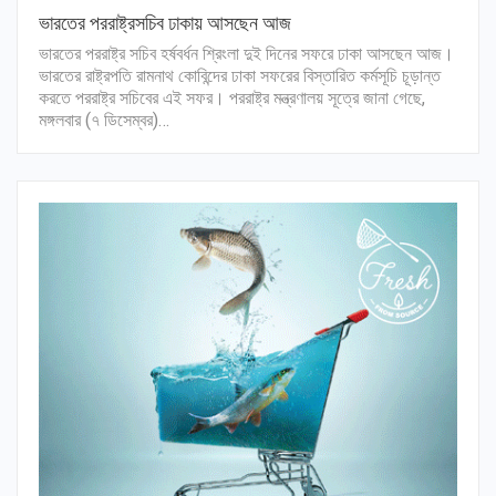
ভারতের পররাষ্ট্রসচিব ঢাকায় আসছেন আজ
ভারতের পররাষ্ট্র সচিব হর্ষবর্ধন শ্রিংলা দুই দিনের সফরে ঢাকা আসছেন আজ।
ভারতের রাষ্ট্রপতি রামনাথ কোবিন্দের ঢাকা সফরের বিস্তারিত কর্মসূচি চূড়ান্ত
করতে পররাষ্ট্র সচিবের এই সফর। পররাষ্ট্র মন্ত্রণালয় সূত্রে জানা গেছে,
মঙ্গলবার (৭ ডিসেম্বর)…