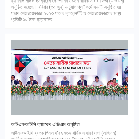
ন্যাশনাল লাইফ ইনস্যুরেন্স কোম্পানির ৩৯তম বার্ষিক সাধারণ সভা (এজিএম)
অনুষ্ঠিত হয়েছে। রবিবার (৩০ জুন) ভার্চুয়াল প্লাটফর্মে সভাটি অনুষ্ঠিত হয়।
সভায় শেয়ারহোল্ডাররা ২০২৩ সালের ব্যালেন্সসীট ও শেয়ারহোল্ডারদের জন্য
প্রতিটি ১০ টাকা মূল্যমানের…
আইএফআইসি ব্যাংকের এজিএম অনুষ্ঠিত
আইএফআইসি ব্যাংক পিএলসি'র ৪৭তম বার্ষিক সাধারণ সভা (এজিএম)