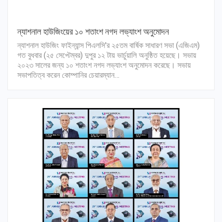
ন্যাশনাল হাউজিংয়ের ১০ শতাংশ নগদ লভ্যাংশ অনুমোদন
ন্যাশনাল হাউজিং ফাইন্যান্স পিএলসি'র ২৫তম বার্ষিক সাধারণ সভা (এজিএম)
গত বুধবার (২৫ সেপ্টেম্বর) দুপুর ১২ টায় ভার্চুয়ালি অনুষ্ঠিত হয়েছে। সভায়
২০২৩ সালের জন্য ১০ শতাংশ নগদ লভ্যাংশ অনুমোদন করেছে। সভায়
সভাপতিত্ব করেন কোম্পানির চেয়ারম্যান…