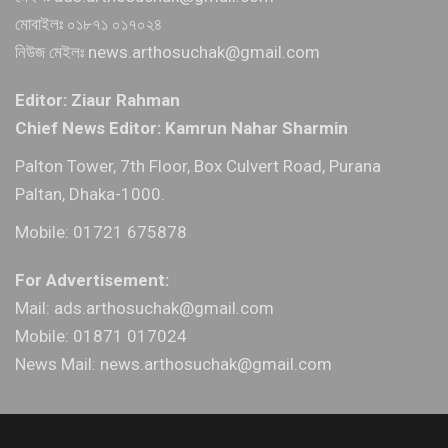
মোবাইলঃ ০১৮৭১ ০১৭০২৪
নিউজ মেইলঃ news.arthosuchak@gmail.com
Editor: Ziaur Rahman
Chief News Editor: Kamrun Nahar Sharmin
Palton Tower, 7th Floor, Box Culvert Road, Purana
Paltan, Dhaka-1000.
Mobile: 01721 675878
For Advertisement:
Mail: ads.arthosuchak@gmail.com
Mobile: 01871 017024
News Mail: news.arthosuchak@gmail.com