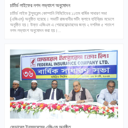
চার্টার্ড লাইফের নগদ লভ্যাংশ অনুমোদন
চার্টার্ড লাইফ ইন্স্যুরেন্স কোম্পানি লিমিটেডের ১১তম বার্ষিক সাধারণ সভা
(এজিএম) অনুষ্ঠিত হয়েছে। সভাটি রাজধানীর শুটিং ক্লাবে হাইব্রিড মডেলে
অনুষ্ঠিত হয়। উক্ত এজিএম এ শেয়ারহোল্ডারদের জন্য ২ দশমিক ৫ শতাংশ
নগদ লভ্যাংশ অনুমোদন করা হয়।…
ফেডারেল ইনস্যুরেন্সের এজিএম অনুষ্ঠিত