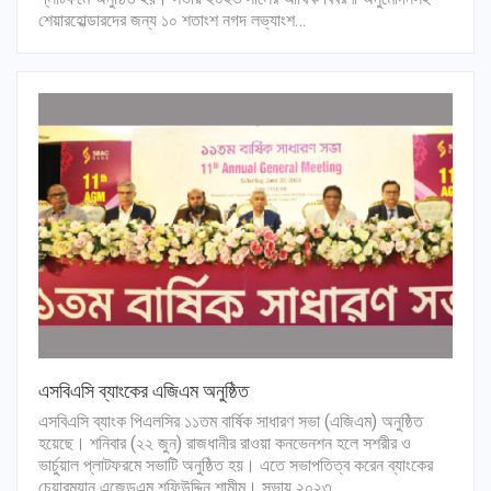
শেয়ারহোল্ডারদের জন্য ১০ শতাংশ নগদ লভ্যাংশ…
এসবিএসি ব্যাংকের এজিএম অনুষ্ঠিত
এসবিএসি ব্যাংক পিএলসির ১১তম বার্ষিক সাধারণ সভা (এজিএম) অনুষ্ঠিত
হয়েছে। শনিবার (২২ জুন) রাজধানীর রাওয়া কনভেনশন হলে সশরীর ও
ভার্চুয়াল প্লাটফরমে সভাটি অনুষ্ঠিত হয়। এতে সভাপতিত্ব করেন ব্যাংকের
চেয়ারম্যান এজেডএম শফিউদ্দিন শামীম। সভায় ২০২৩…