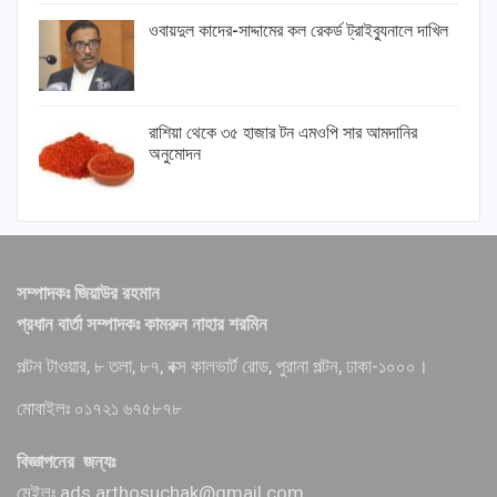
ওবায়দুল কাদের-সাদ্দামের কল রেকর্ড ট্রাইব্যুনালে দাখিল
রাশিয়া থেকে ৩৫ হাজার টন এমওপি সার আমদানির
অনুমোদন
সম্পাদকঃ জিয়াউর রহমান
প্রধান বার্তা সম্পাদকঃ কামরুন নাহার শরমিন
পল্টন টাওয়ার, ৮ তলা, ৮৭, বক্স কালভার্ট রোড, পুরানা পল্টন, ঢাকা-১০০০।
মোবাইলঃ ০১৭২১ ৬৭৫৮৭৮
বিজ্ঞাপনের জন্যঃ
মেইলঃ ads.arthosuchak@gmail.com