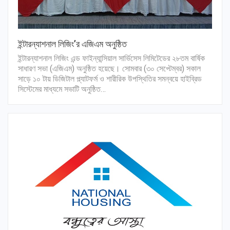
ইন্টারন্যাশনাল লিজিং’র এজিএম অনুষ্ঠিত
ইন্টারন্যাশনাল লিজিং এন্ড ফাইন্যান্সিয়াল সার্ভিসেস লিমিটেডের ২৮তম বার্ষিক
সাধারণ সভা (এজিএম) অনুষ্ঠিত হয়েছে। সোমবার (৩০ সেপ্টেম্বর) সকাল
সাড়ে ১০ টায় ডিজিটাল প্ল্যাটফর্ম ও শারীরিক উপস্থিতির সমন্বয়ে হাইব্রিড
সিস্টেমের মাধ্যমে সভাটি অনুষ্ঠিত…