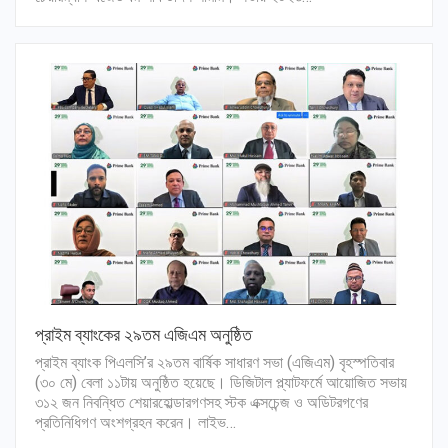
প্রাইম ব্যাংকের ২৯তম এজিএম অনুষ্ঠিত
প্রাইম ব্যাংক পিএলসি’র ২৯তম বার্ষিক সাধারণ সভা (এজিএম) বৃহস্পতিবার
(৩০ মে) বেলা ১১টায় অনুষ্ঠিত হয়েছে। ডিজিটাল প্ল্যাটফর্মে আয়োজিত সভায়
৩১২ জন নিবন্ধিত শেয়ারহোল্ডারগণসহ স্টক এক্সচেন্জ ও অডিটরগণের
প্রতিনিধিগণ অংশগ্রহন করেন। লাইভ…