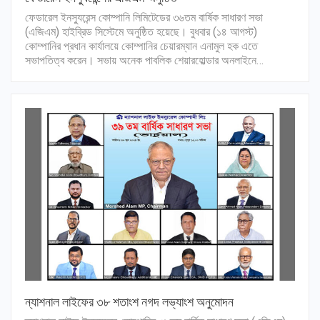
ফেডারেল ইনস্যুরেন্স কোম্পানি লিমিটেডের ৩৬তম বার্ষিক সাধারণ সভা
(এজিএম) হাইব্রিড সিস্টেমে অনুষ্ঠিত হয়েছে। বুধবার (১৪ আগস্ট)
কোম্পানির প্রধান কার্যালয়ে কোম্পানির চেয়ারম্যান এনামুল হক এতে
সভাপতিত্ব করেন। সভায় অনেক পাবলিক শেয়ারহোল্ডার অনলাইনে…
ন্যাশনাল লাইফের ৩৮ শতাংশ নগদ লভ্যাংশ অনুমোদন