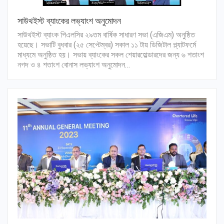
সাউথইস্ট ব্যাংকের লভ্যাংশ অনুমোদন
সাউথইস্ট ব্যাংক পিএলসির ২৯তম বার্ষিক সাধারণ সভা (এজিএম) অনুষ্ঠিত
হয়েছে। সভাটি বুধবার (২৫ সেপ্টেম্বর) সকাল ১১ টায় ডিজিটাল প্ল্যাটফর্মে
মাধ্যমে অনুষ্ঠিত হয়। সভায় ব্যাংকের সকল শেয়ারহোল্ডারদের জন্য ৬ শতাংশ
নগদ ও ৪ শতাংশ বোনাস লভ্যাংশ অনুমোদন…