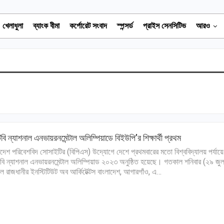
খেলাধুলা
ব্যাংক বীমা
কর্পোরেট সংবাদ
স্পন্সর্ড
প্রাইস সেনসিটিভ
আরও
বি ন্যাশনাল এনভায়রনমেন্টাল অলিম্পিয়াডে বিইউপি’র শিক্ষার্থী প্রথম
াদেশ পরিবেশবিদ সোসাইটির (বিপিএস) উদ্যোগে দেশে প্রথমবারের মতো বিশ্ববিদ্যালয় পর্যায়ে
বি ন্যাশনাল এনভায়রনমেন্টাল অলিম্পিয়াড ২০২৩ অনুষ্ঠিত হয়েছে। গতকাল শনিবার (২৯ জুল
ে রাজধানীর ইনস্টিটিউট অব আর্কিটেক্টস বাংলাদেশ, আগারগাঁও, এ…