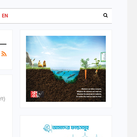
EN
াই)