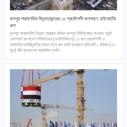
রূপপুর পারমাণবিক বিদ্যুৎকেন্দ্রের ১৮ প্রকৌশলী অপসারণ: হাইকোর্টের
রুল
রূপপুর পারমাণবিক বিদ্যুৎ প্রকল্পে কর্মরত রূপপুর নিউক্লিয়ার পাওয়ার প্লান্ট
কোম্পানি বাংলাদেশ লিমিটেডের (এনপিসিবিএল) ১৮ জন প্রকৌশলী ও
কর্মকর্তার চাকরিচ্যুতির বৈধতা নিয়ে রুল জারি করেছেন হাইকোর্ট। রবিবার (২৯
জুন) রিট আবেদনের প্রাথমিক শুনানি…