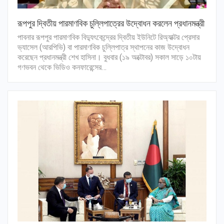
রূপপুর দ্বিতীয় পারমাণবিক চুল্লিপাত্রের উদ্বোধন করলেন প্রধানমন্ত্রী
পাবনার রূপপুর পারমাণবিক বিদ্যুৎকেন্দ্রের দ্বিতীয় ইউনিটে রিঅ্যাক্টর প্রেসার
ভ্যাসেল (আরপিভি) বা পারমাণবিক চুল্লিপাত্র স্থাপনের কাজ উদ্বোধন
করেছেন প্রধানমন্ত্রী শেখ হাসিনা। বুধবার (১৯ অক্টোবর) সকাল সাড়ে ১০টায়
গণভবন থেকে ভিডিও কনফারেন্সের…