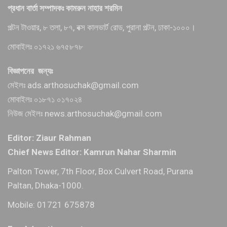
প্রধান বার্তা সম্পাদকঃ কামরুন নাহার শরমিন
পল্টন টাওয়ার, ৮ তলা, ৮৭, বক্স কালভার্ট রোড, পুরানা পল্টন, ঢাকা-১০০০।
মোবাইলঃ ০১৭২১ ৬৭৫৮৭৮
বিজ্ঞাপনের জন্যঃ
মেইলঃ ads.arthosuchak@gmail.com
মোবাইলঃ ০১৮৭১ ০১৭০২৪
নিউজ মেইলঃ news.arthosuchak@gmail.com
Editor: Ziaur Rahman
Chief News Editor: Kamrun Nahar Sharmin
Palton Tower, 7th Floor, Box Culvert Road, Purana
Paltan, Dhaka-1000.
Mobile: 01721 675878