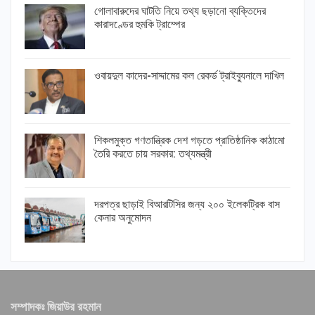
গোলাবারুদের ঘাটতি নিয়ে তথ্য ছড়ানো ব্যক্তিদের
কারাদণ্ডের হুমকি ট্রাম্পের
ওবায়দুল কাদের-সাদ্দামের কল রেকর্ড ট্রাইব্যুনালে দাখিল
শিকলমুক্ত গণতান্ত্রিক দেশ গড়তে প্রাতিষ্ঠানিক কাঠামো
তৈরি করতে চায় সরকার: তথ্যমন্ত্রী
দরপত্র ছাড়াই বিআরটিসির জন্য ২০০ ইলেকট্রিক বাস
কেনার অনুমোদন
সম্পাদকঃ জিয়াউর রহমান