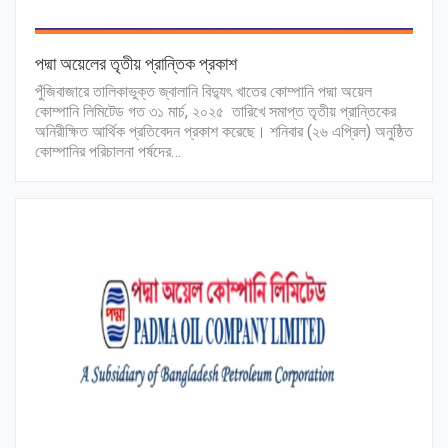
পদ্মা অয়েলের তৃতীয় প্রান্তিক প্রকাশ
পুঁজিবাজারে তালিকাভুক্ত জ্বালানি বিদ্যুৎ খাতের কোম্পানি পদ্মা অয়েল
কোম্পানি লিমিটেড গত ৩১ মার্চ, ২০২৫ তারিখে সমাপ্ত তৃতীয় প্রান্তিকের
অনিরীক্ষিত আর্থিক প্রতিবেদন প্রকাশ করেছে। শনিবার (২৬ এপ্রিল) অনুষ্ঠিত
কোম্পানির পরিচালনা পর্ষদের…