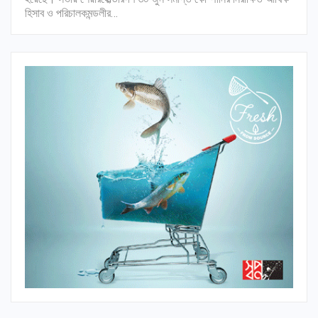
হিসাব ও পরিচালকমন্ডলীর…