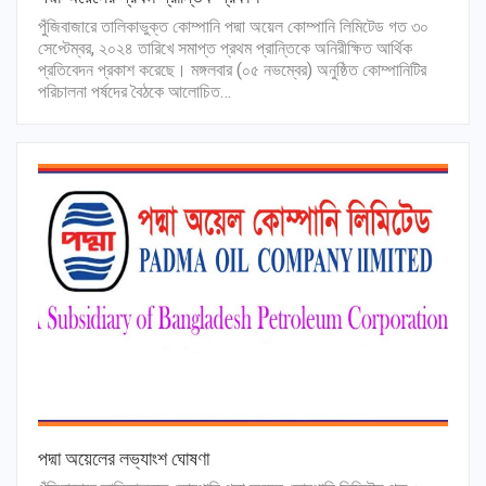
পুঁজিবাজারে তালিকাভুক্ত কোম্পানি পদ্মা অয়েল কোম্পানি লিমিটেড গত ৩০
সেপ্টেম্বর, ২০২৪ তারিখে সমাপ্ত প্রথম প্রান্তিকে অনিরীক্ষিত আর্থিক
প্রতিবেদন প্রকাশ করেছে। মঙ্গলবার (০৫ নভম্বের) অনুষ্ঠিত কোম্পানিটির
পরিচালনা পর্ষদের বৈঠকে আলোচিত…
পদ্মা অয়েলের লভ্যাংশ ঘোষণা