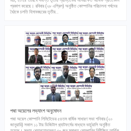
মার্চ, ২০২৪ তারিখে সমাপ্ত তৃতীয় প্রান্তিকের অনিরীক্ষিত আর্থিক প্রতিবেদন
প্রকাশ করেছে। রবিবার (২৮ এপ্রিল) অনুষ্ঠিত কোম্পানির পরিচালনা পর্ষদের
বৈঠকে চলতি হিসাববছরের তৃতীয়…
পদ্মা অয়েলের লভ্যাংশ অনুমোদন
পদ্মা অয়েল কোম্পানি লিমিটেডের ৫৪তম বার্ষিক সাধারণ সভা শনিবার (২০
জানুয়ারি) সকাল ১১ টায় ডিজিটাল প্ল্যাটফর্মের মাধ্যমে ভার্চুয়ালি অনুষ্ঠিত
হয়েছে। সভায় শেয়ারহোল্ডারগণ ৩০ জুন সমাপ্ত কোম্পানির নিরীক্ষিত আর্থিক