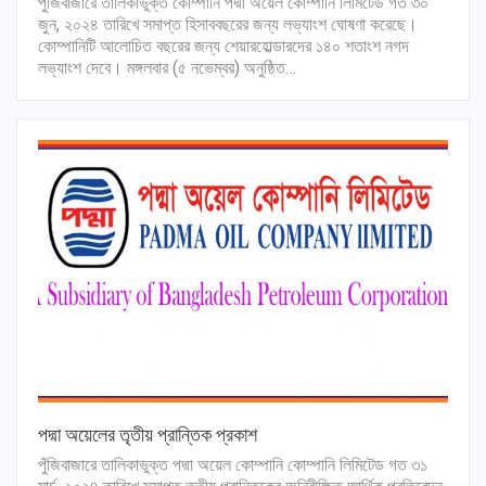
পুঁজিবাজারে তালিকাভুক্ত কোম্পানি পদ্মা অয়েল কোম্পানি লিমিটেড গত ৩০
জুন, ২০২৪ তারিখে সমাপ্ত হিসাববছরের জন্য লভ্যাংশ ঘোষণা করেছে।
কোম্পানিটি আলোচিত বছরের জন্য শেয়ারহোল্ডারদের ১৪০ শতাংশ নগদ
লভ্যাংশ দেবে। মঙ্গলবার (৫ নভেম্বর) অনুষ্ঠিত…
পদ্মা অয়েলের তৃতীয় প্রান্তিক প্রকাশ
পুঁজিবাজারে তালিকাভুক্ত পদ্মা অয়েল কোম্পানি কোম্পানি লিমিটেড গত ৩১