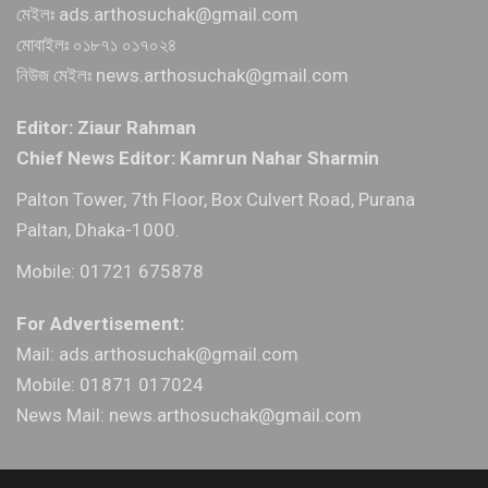
মেইলঃ ads.arthosuchak@gmail.com
মোবাইলঃ ০১৮৭১ ০১৭০২৪
নিউজ মেইলঃ news.arthosuchak@gmail.com
Editor: Ziaur Rahman
Chief News Editor: Kamrun Nahar Sharmin
Palton Tower, 7th Floor, Box Culvert Road, Purana
Paltan, Dhaka-1000.
Mobile: 01721 675878
For Advertisement:
Mail: ads.arthosuchak@gmail.com
Mobile: 01871 017024
News Mail: news.arthosuchak@gmail.com