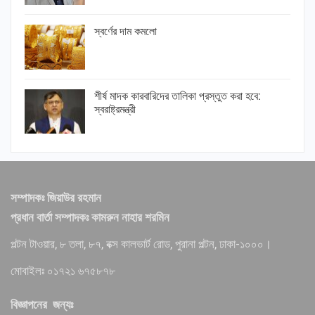
স্বর্ণের দাম কমলো
শীর্ষ মাদক কারবারিদের তালিকা প্রস্তুত করা হবে:
স্বরাষ্ট্রমন্ত্রী
সম্পাদকঃ জিয়াউর রহমান
প্রধান বার্তা সম্পাদকঃ কামরুন নাহার শরমিন
পল্টন টাওয়ার, ৮ তলা, ৮৭, বক্স কালভার্ট রোড, পুরানা পল্টন, ঢাকা-১০০০।
মোবাইলঃ ০১৭২১ ৬৭৫৮৭৮
বিজ্ঞাপনের জন্যঃ