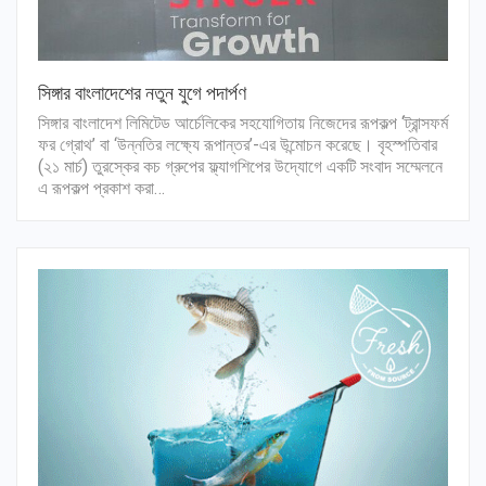
সিঙ্গার বাংলাদেশের নতুন যুগে পদার্পণ
সিঙ্গার বাংলাদেশ লিমিটেড আর্চেলিকের সহযোগিতায় নিজেদের রূপকল্প ‘ট্রান্সফর্ম
ফর গ্রোথ’ বা ‘উন্নতির লক্ষ্যে রূপান্তর’-এর উন্মোচন করেছে। বৃহস্পতিবার
(২১ মার্চ) তুরস্কের কচ গ্রুপের ফ্ল্যাগশিপের উদ্যোগে একটি সংবাদ সম্মেলনে
এ রূপকল্প প্রকাশ করা…