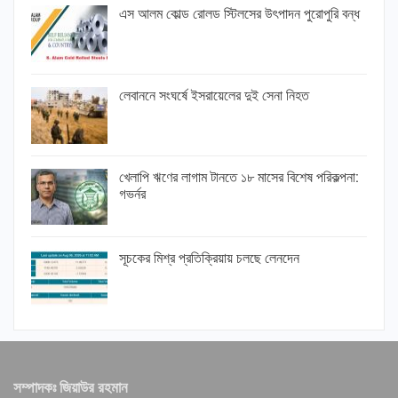
এস আলম কোল্ড রোলড স্টিলসের উৎপাদন পুরোপুরি বন্ধ
লেবাননে সংঘর্ষে ইসরায়েলের দুই সেনা নিহত
খেলাপি ঋণের লাগাম টানতে ১৮ মাসের বিশেষ পরিকল্পনা:
গভর্নর
সূচকের মিশ্র প্রতিক্রিয়ায় চলছে লেনদেন
সম্পাদকঃ জিয়াউর রহমান