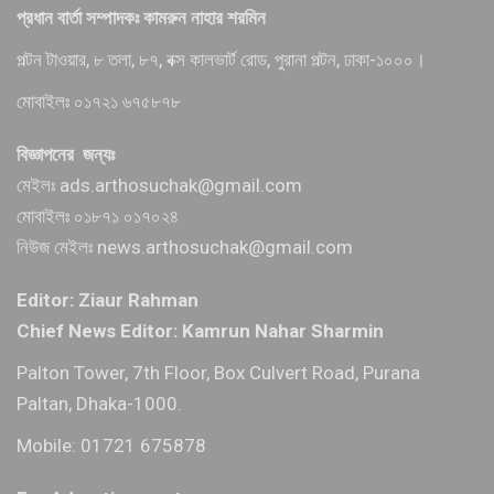
প্রধান বার্তা সম্পাদকঃ কামরুন নাহার শরমিন
পল্টন টাওয়ার, ৮ তলা, ৮৭, বক্স কালভার্ট রোড, পুরানা পল্টন, ঢাকা-১০০০।
মোবাইলঃ ০১৭২১ ৬৭৫৮৭৮
বিজ্ঞাপনের জন্যঃ
মেইলঃ ads.arthosuchak@gmail.com
মোবাইলঃ ০১৮৭১ ০১৭০২৪
নিউজ মেইলঃ news.arthosuchak@gmail.com
Editor: Ziaur Rahman
Chief News Editor: Kamrun Nahar Sharmin
Palton Tower, 7th Floor, Box Culvert Road, Purana
Paltan, Dhaka-1000.
Mobile: 01721 675878