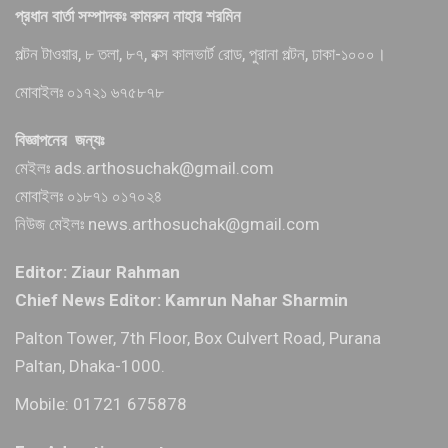
প্রধান বার্তা সম্পাদকঃ কামরুন নাহার শরমিন
পল্টন টাওয়ার, ৮ তলা, ৮৭, বক্স কালভার্ট রোড, পুরানা পল্টন, ঢাকা-১০০০।
মোবাইলঃ ০১৭২১ ৬৭৫৮৭৮
বিজ্ঞাপনের জন্যঃ
মেইলঃ ads.arthosuchak@gmail.com
মোবাইলঃ ০১৮৭১ ০১৭০২৪
নিউজ মেইলঃ news.arthosuchak@gmail.com
Editor: Ziaur Rahman
Chief News Editor: Kamrun Nahar Sharmin
Palton Tower, 7th Floor, Box Culvert Road, Purana
Paltan, Dhaka-1000.
Mobile: 01721 675878