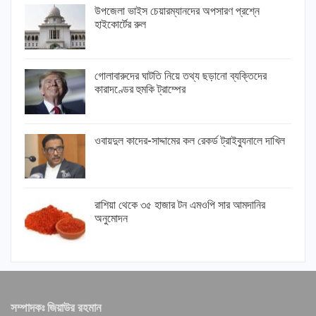
উপজেলা ভাইস চেয়ারম্যানদের অপসারণ প্রশ্নে
হাইকোর্টের রুল
গোলাবারুদের ঘাটতি নিয়ে তথ্য ছড়ানো ব্যক্তিদের
কারাদণ্ডের হুমকি ট্রাম্পের
ওবায়দুল কাদের-সাদ্দামের কল রেকর্ড ট্রাইব্যুনালে দাখিল
রাশিয়া থেকে ৩৫ হাজার টন এমওপি সার আমদানির
অনুমোদন
সম্পাদকঃ জিয়াউর রহমান