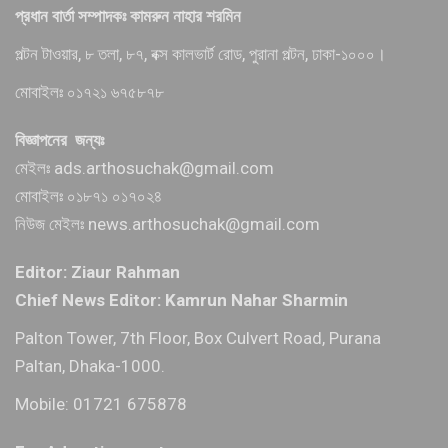
প্রধান বার্তা সম্পাদকঃ কামরুন নাহার শরমিন
পল্টন টাওয়ার, ৮ তলা, ৮৭, বক্স কালভার্ট রোড, পুরানা পল্টন, ঢাকা-১০০০।
মোবাইলঃ ০১৭২১ ৬৭৫৮৭৮
বিজ্ঞাপনের জন্যঃ
মেইলঃ ads.arthosuchak@gmail.com
মোবাইলঃ ০১৮৭১ ০১৭০২৪
নিউজ মেইলঃ news.arthosuchak@gmail.com
Editor: Ziaur Rahman
Chief News Editor: Kamrun Nahar Sharmin
Palton Tower, 7th Floor, Box Culvert Road, Purana
Paltan, Dhaka-1000.
Mobile: 01721 675878