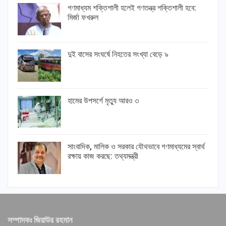
গণমাধ্যম শক্তিশালী হলেই গণতন্ত্র শক্তিশালী হবে:
মির্জা ফখরুল
দুই বাসের সংঘর্ষে নিহতের সংখ্যা বেড়ে ৯
হামের উপসর্গে মৃত্যু আরও ৩
সাংবাদিক, মালিক ও সরকার যৌথভাবে গণমাধ্যমের স্বার্থ
রক্ষায় কাজ করছে: তথ্যমন্ত্রী
সম্পাদকঃ জিয়াউর রহমান