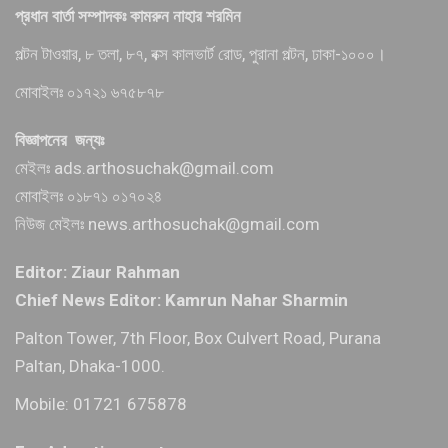
প্রধান বার্তা সম্পাদকঃ কামরুন নাহার শরমিন
পল্টন টাওয়ার, ৮ তলা, ৮৭, বক্স কালভার্ট রোড, পুরানা পল্টন, ঢাকা-১০০০।
মোবাইলঃ ০১৭২১ ৬৭৫৮৭৮
বিজ্ঞাপনের জন্যঃ
মেইলঃ ads.arthosuchak@gmail.com
মোবাইলঃ ০১৮৭১ ০১৭০২৪
নিউজ মেইলঃ news.arthosuchak@gmail.com
Editor: Ziaur Rahman
Chief News Editor: Kamrun Nahar Sharmin
Palton Tower, 7th Floor, Box Culvert Road, Purana
Paltan, Dhaka-1000.
Mobile: 01721 675878