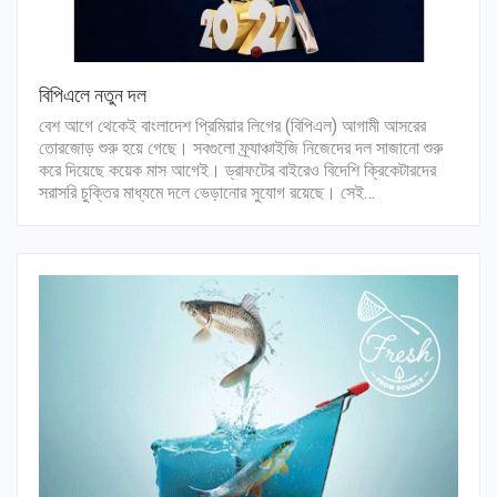
বিপিএলে নতুন দল
বেশ আগে থেকেই বাংলাদেশ প্রিমিয়ার লিগের (বিপিএল) আগামী আসরের
তোরজোড় শুরু হয়ে গেছে। সবগুলো ফ্র্যাঞ্চাইজি নিজেদের দল সাজানো শুরু
করে দিয়েছে কয়েক মাস আগেই। ড্রাফটের বাইরেও বিদেশি ক্রিকেটারদের
সরাসরি চুক্তির মাধ্যমে দলে ভেড়ানোর সুযোগ রয়েছে। সেই…