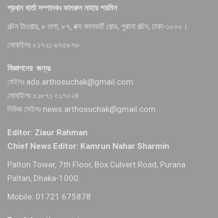
প্রধান বার্তা সম্পাদকঃ কামরুন নাহার শরমিন
পল্টন টাওয়ার, ৮ তলা, ৮৭, বক্স কালভার্ট রোড, পুরানা পল্টন, ঢাকা-১০০০।
মোবাইলঃ ০১৭২১ ৬৭৫৮৭৮
বিজ্ঞাপনের জন্যঃ
মেইলঃ ads.arthosuchak@gmail.com
মোবাইলঃ ০১৮৭১ ০১৭০২৪
নিউজ মেইলঃ news.arthosuchak@gmail.com
Editor: Ziaur Rahman
Chief News Editor: Kamrun Nahar Sharmin
Palton Tower, 7th Floor, Box Culvert Road, Purana
Paltan, Dhaka-1000.
Mobile: 01721 675878