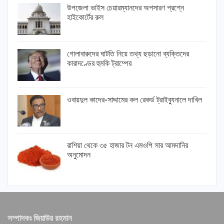
উপজেলা ভাইস চেয়ারম্যানদের অপসারণ প্রশ্নে
হাইকোর্টের রুল
গোলাবারুদের ঘাটতি নিয়ে তথ্য ছড়ানো ব্যক্তিদের
কারাদণ্ডের হুমকি ট্রাম্পের
ওবায়দুল কাদের-সাদ্দামের কল রেকর্ড ট্রাইব্যুনালে দাখিল
রাশিয়া থেকে ৩৫ হাজার টন এমওপি সার আমদানির
অনুমোদন
সম্পাদকঃ জিয়াউর রহমান