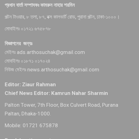
প্রধান বার্তা সম্পাদকঃ কামরুন নাহার শরমিন
পল্টন টাওয়ার, ৮ তলা, ৮৭, বক্স কালভার্ট রোড, পুরানা পল্টন, ঢাকা-১০০০।
মোবাইলঃ ০১৭২১ ৬৭৫৮৭৮
বিজ্ঞাপনের জন্যঃ
মেইলঃ ads.arthosuchak@gmail.com
মোবাইলঃ ০১৮৭১ ০১৭০২৪
নিউজ মেইলঃ news.arthosuchak@gmail.com
Editor: Ziaur Rahman
Chief News Editor: Kamrun Nahar Sharmin
Palton Tower, 7th Floor, Box Culvert Road, Purana
Paltan, Dhaka-1000.
Mobile: 01721 675878