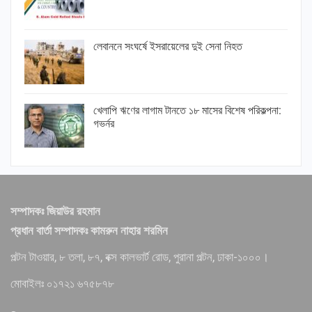
লেবাননে সংঘর্ষে ইসরায়েলের দুই সেনা নিহত
খেলাপি ঋণের লাগাম টানতে ১৮ মাসের বিশেষ পরিকল্পনা:
গভর্নর
সম্পাদকঃ জিয়াউর রহমান
প্রধান বার্তা সম্পাদকঃ কামরুন নাহার শরমিন
পল্টন টাওয়ার, ৮ তলা, ৮৭, বক্স কালভার্ট রোড, পুরানা পল্টন, ঢাকা-১০০০।
মোবাইলঃ ০১৭২১ ৬৭৫৮৭৮