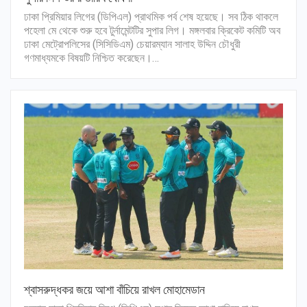
ঢাকা প্রিমিয়ার লিগের (ডিপিএল) প্রাথমিক পর্ব শেষ হয়েছে। সব ঠিক থাকলে
পহেলা মে থেকে শুরু হবে টুর্নামেন্টটির সুপার লিগ। মঙ্গলবার ক্রিকেট কমিটি অব
ঢাকা মেট্রোপলিসের (সিসিডিএম) চেয়ারম্যান সালাহ উদ্দিন চৌধুরী
গণমাধ্যমকে বিষয়টি নিশ্চিত করেছেন।…
শ্বাসরুদ্ধকর জয়ে আশা বাঁচিয়ে রাখল মোহামেডান