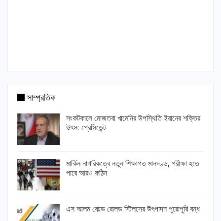
সাম্প্রতিক
সংকটকালে মোজতবা খামেনির উপস্থিতি ইরানের শক্তির
উৎস: প্রেসিডেন্ট
মার্কিন নাগরিকত্বে নতুন শিক্ষাগত মানদণ্ড, পরীক্ষা হতে
পারে আরও কঠিন
এস আলম কোল্ড রোলড স্টিলসের উৎপাদন পুরোপুরি বন্ধ