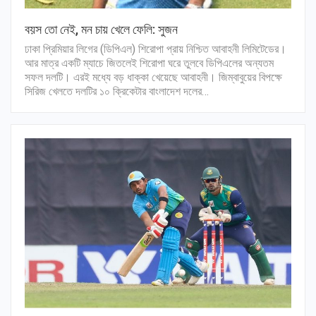
বয়স তো নেই, মন চায় খেলে ফেলি: সুজন
ঢাকা প্রিমিয়ার লিগের (ডিপিএল) শিরোপা প্রায় নিশ্চিত আবাহনী লিমিটেডের।
আর মাত্র একটি ম্যাচে জিতলেই শিরোপা ঘরে তুলবে ডিপিএলের অন্যতম
সফল দলটি। এরই মধ্যে বড় ধাক্কা খেয়েছে আবাহনী। জিম্বাবুয়ের বিপক্ষে
সিরিজ খেলতে দলটির ১০ ক্রিকেটার বাংলাদেশ দলের…