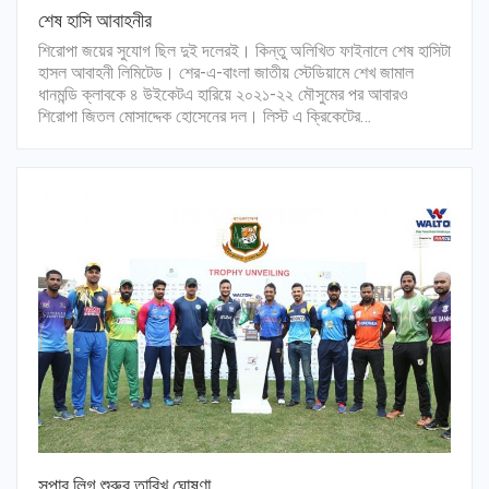
শেষ হাসি আবাহনীর
শিরোপা জয়ের সুযোগ ছিল দুই দলেরই। কিন্তু অলিখিত ফাইনালে শেষ হাসিটা
হাসল আবাহনী লিমিটেড। শের-এ-বাংলা জাতীয় স্টেডিয়ামে শেখ জামাল
ধানমন্ডি ক্লাবকে ৪ উইকেটএ হারিয়ে ২০২১-২২ মৌসুমের পর আবারও
শিরোপা জিতল মোসাদ্দেক হোসেনের দল। লিস্ট এ ক্রিকেটের…
সুপার লিগ শুরুর তারিখ ঘোষণা