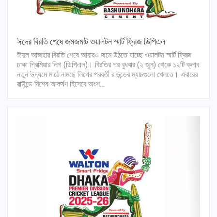
ঈদের বিরতি শেষে জমজমাট ওয়ালটন স্মার্ট ফ্রিজ ডিপিএল
ঈদুল আজহার বিরতি শেষে আবারও জমে উঠতে যাচ্ছে ওয়ালটন স্মার্ট ফ্রিজ
ঢাকা প্রিমিয়ার লিগ (ডিপিএল)। বিরতির পর বুধবার (২ জুন) থেকে ১২টি ক্লাব
নতুন উদ্যমে মাঠে নামছে লিগের পরবর্তী রাউন্ডের ম্যাচগুলো খেলতে। এবারের
রাউন্ডে বিশেষ আকর্ষণ হিসেবে অংশ…