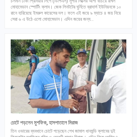
চলমান ঢাকা প্রিমিয়ার লিগে (ডিপিএল) সুপার সিক্সের আশা বাচিয়ে রাখল
মোহামেডান স্পোর্টিং ক্লাব। জেক লিনটটের ঘুর্নিতে ব্রাদার্স ইউনিয়নকে ১০
রানে হারিয়েছে ইমরুল কায়েসের দল। ফলে এই জয়ে ৯ ম্যাচে ৪ জয় নিয়ে
সেরা ৬ এ উঠে এলো মোহামেডান। এদিন জয়ের জন্য…
চোটে পড়লেন মুশফিক, হাসপাতালে মিরাজ
তিন ওভারের ব্যবধানে চোটে পড়েছেন শেখ জামাল ধানমন্ডি ক্লাবের দুই