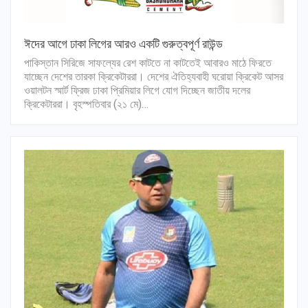
ঈদের আগে ঢাকা লিগের আরও একটি গুরুত্বপূর্ণ রাউন্ড
পাকিস্তান সিরিজে সাফল্যের রেশ কাটতে না কাটতেই আবারও মাঠে ফিরতে
যাচ্ছেন দেশের তারকা ক্রিকেটাররা। দেশের ঐতিহ্যবাহী ঘরোয়া ক্রিকেট আসর
ওয়ালটন স্মার্ট ফ্রিজ ঢাকা প্রিমিয়ার লিগে যোগ দিচ্ছেন জাতীয় দলের
ক্রিকেটাররা। বৃহস্পতিবার (২১ মে)…