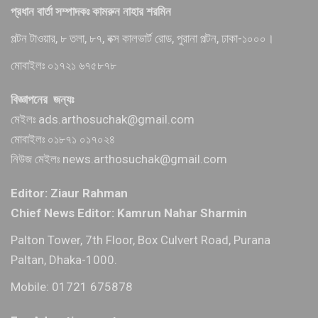
প্রধান বার্তা সম্পাদকঃ কামরুন নাহার শরমিন
পল্টন টাওয়ার, ৮ তলা, ৮৭, বক্স কালভার্ট রোড, পুরানা পল্টন, ঢাকা-১০০০।
মোবাইলঃ ০১৭২১ ৬৭৫৮৭৮
বিজ্ঞাপনের জন্যঃ
মেইলঃ ads.arthosuchak@gmail.com
মোবাইলঃ ০১৮৭১ ০১৭০২৪
নিউজ মেইলঃ news.arthosuchak@gmail.com
Editor: Ziaur Rahman
Chief News Editor: Kamrun Nahar Sharmin
Palton Tower, 7th Floor, Box Culvert Road, Purana
Paltan, Dhaka-1000.
Mobile: 01721 675878