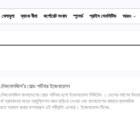
খেলাধুলা
ব্যাংক বীমা
কর্পোরেট সংবাদ
স্পন্সর্ড
প্রাইস সেনসিটিভ
আরও
টেকনোলজিস’র গোল্ড পার্টনার ইজেনারেশন
টেকনোলজিস বাংলাদেশের গোল্ড পার্টনার হলো ইজেনারেশন লিমিটেড । ডেলের সর্বশেষ উদ্ভ
র্কে গ্রাহকদের মধ্যে প্রযুক্তিগত জ্ঞান ছড়িয়ে দেওয়া এবং বাংলাদেশের বাজারে ব্যবসায়িক
্ধিতে অবদান রাখার ফলস্বরূপ এই স্বীকৃতি এসেছে। ইজেনারেশন টিমের…