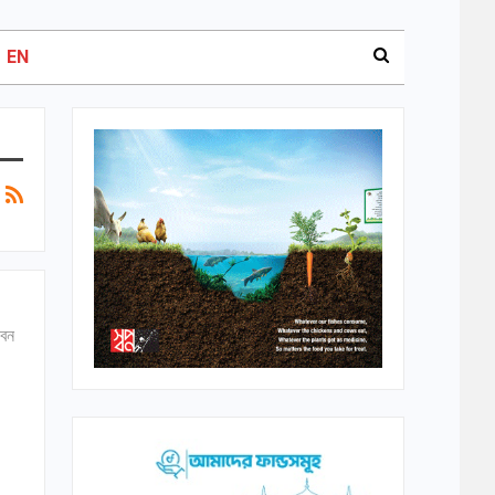
EN
াবন