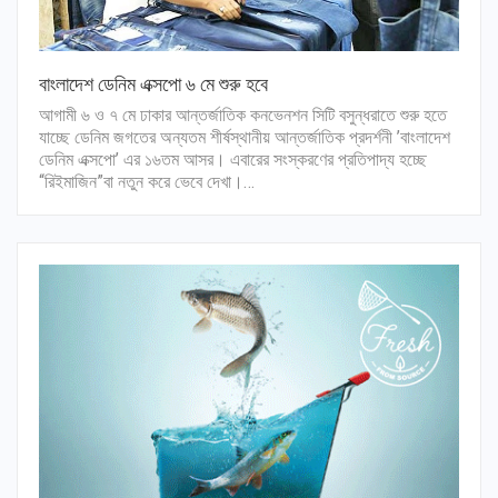
বাংলাদেশ ডেনিম এক্সপো ৬ মে শুরু হবে
আগামী ৬ ও ৭ মে ঢাকার আন্তর্জাতিক কনভেনশন সিটি বসুন্ধরাতে শুরু হতে
যাচ্ছে ডেনিম জগতের অন্যতম শীর্ষস্থানীয় আন্তর্জাতিক প্রদর্শনী ’বাংলাদেশ
ডেনিম এক্সপো’ এর ১৬তম আসর। এবারের সংস্করণের প্রতিপাদ্য হচ্ছে
“রিইমাজিন”বা নতুন করে ভেবে দেখা।…