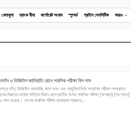
খেলাধুলা
ব্যাংক বীমা
কর্পোরেট সংবাদ
স্পন্সর্ড
প্রাইস সেনসিটিভ
আরও
্নফাঁস ও ডিজিটাল জালিয়াতি রোধে পাবলিক পরীক্ষা বিল পাস
্নপত্র ফাঁস, ডিজিটাল কারসাজি, জাল সনদ এবং প্রযুক্তিনির্ভর অন্যান্য পরীক্ষা-সংক্রান্ত
ধের বিরুদ্ধে কঠোর শাস্তির বিধান রেখে জাতীয় সংসদ পাবলিক পরীক্ষা (অপরাধ) (সংশোধন) 
 পাস করেছে। দেশের পাবলিক পরীক্ষা ব্যবস্থার স্বচ্ছতা,…