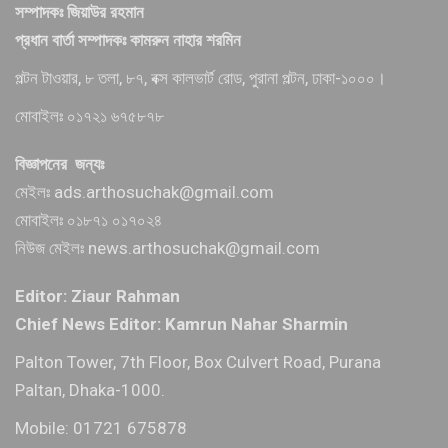
সম্পাদকঃ জিয়াউর রহমান
প্রধান বার্তা সম্পাদকঃ কামরুন নাহার শরমিন
পল্টন টাওয়ার, ৮ তলা, ৮৭, বক্স কালভার্ট রোড, পুরানা পল্টন, ঢাকা-১০০০।
মোবাইলঃ ০১৭২১ ৬৭৫৮৭৮
বিজ্ঞাপনের জন্যঃ
মেইলঃ ads.arthosuchak@gmail.com
মোবাইলঃ ০১৮৭১ ০১৭০২৪
নিউজ মেইলঃ news.arthosuchak@gmail.com
Editor: Ziaur Rahman
Chief News Editor: Kamrun Nahar Sharmin
Palton Tower, 7th Floor, Box Culvert Road, Purana
Paltan, Dhaka-1000.
Mobile: 01721 675878