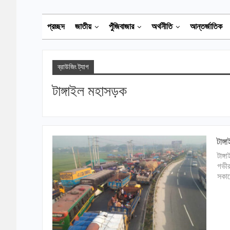
প্রচ্ছদ
জাতীয়
পুঁজিবাজার
অর্থনীতি
আন্তর্জাতিক
ব্রাউজিং ট্যাগ
টাঙ্গাইল মহাসড়ক
টাঙ্
টাঙ্
গভীর
সকালে