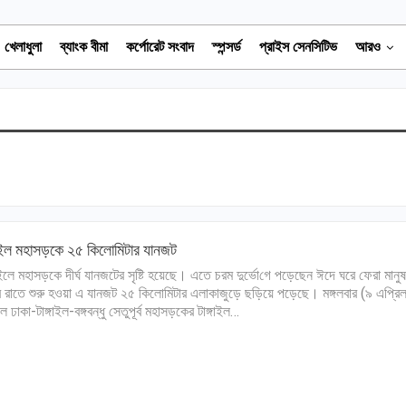
খেলাধুলা
ব্যাংক বীমা
কর্পোরেট সংবাদ
স্পন্সর্ড
প্রাইস সেনসিটিভ
আরও
গাইল মহাসড়কে ২৫ কিলোমিটার যানজট
গাইলে মহাসড়কে দীর্ঘ যানজটের সৃ‌ষ্টি হয়েছে। এতে চরম দুর্ভো‌গে পড়েছেন ঈদে ঘরে ফেরা মান
 রাতে শুরু হওয়া এ যানজট ২৫ কিলোমিটার এলাকাজুড়ে ছড়িয়ে পড়েছে। মঙ্গলবার (৯ এপ্রি
 ঢাকা-টাঙ্গাইল-বঙ্গবন্ধু সেতুপূর্ব মহাস‌ড়কের টাঙ্গাইল…