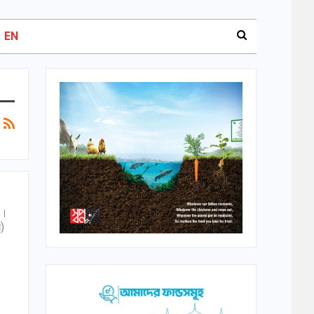
EN
ুষ।
ল)