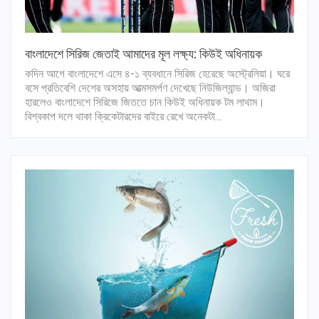
বাংলাদেশে সিরিজ জেতাই আমাদের মূল লক্ষ্য: কিউই অধিনায়ক
কদিন আগে বাংলাদেশে এসে ৪-১ ব্যবধানে সিরিজ হেরেছে অস্ট্রেলিয়া। ঘরে
বসে প্রতিবেশি দেশের অসহায় আত্মসমর্পণ দেখেছে নিউজিল্যান্ড। অজিরা
হারলেও বাংলাদেশে সিরিজে জিততে চান কিউই অধিনায়ক টম লাথাম।
বিশ্বকাপ দলে থাকা ক্রিকেটারদের বাইরে রেখে অনেকটা…