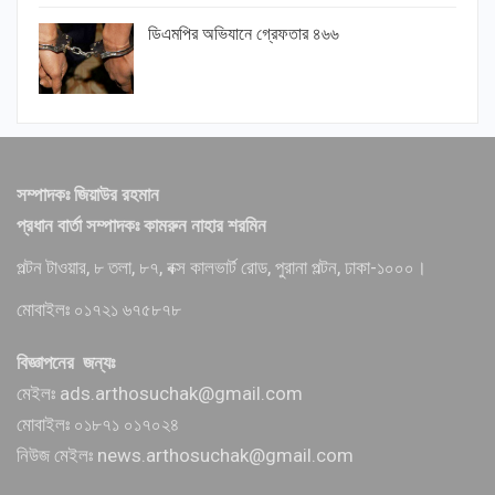
ডিএমপির অভিযানে গ্রেফতার ৪৬৬
সম্পাদকঃ জিয়াউর রহমান
প্রধান বার্তা সম্পাদকঃ কামরুন নাহার শরমিন
পল্টন টাওয়ার, ৮ তলা, ৮৭, বক্স কালভার্ট রোড, পুরানা পল্টন, ঢাকা-১০০০।
মোবাইলঃ ০১৭২১ ৬৭৫৮৭৮
বিজ্ঞাপনের জন্যঃ
মেইলঃ ads.arthosuchak@gmail.com
মোবাইলঃ ০১৮৭১ ০১৭০২৪
নিউজ মেইলঃ news.arthosuchak@gmail.com