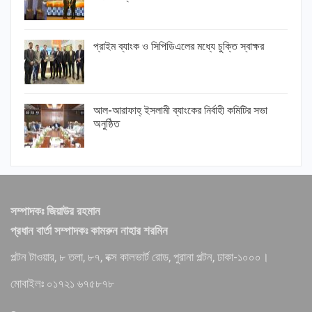
প্রাইম ব্যাংক ও সিপিডিএলের মধ্যে চুক্তি স্বাক্ষর
আল-আরাফাহ্ ইসলামী ব্যাংকের নির্বাহী কমিটির সভা
অনুষ্ঠিত
সম্পাদকঃ জিয়াউর রহমান
প্রধান বার্তা সম্পাদকঃ কামরুন নাহার শরমিন
পল্টন টাওয়ার, ৮ তলা, ৮৭, বক্স কালভার্ট রোড, পুরানা পল্টন, ঢাকা-১০০০।
মোবাইলঃ ০১৭২১ ৬৭৫৮৭৮