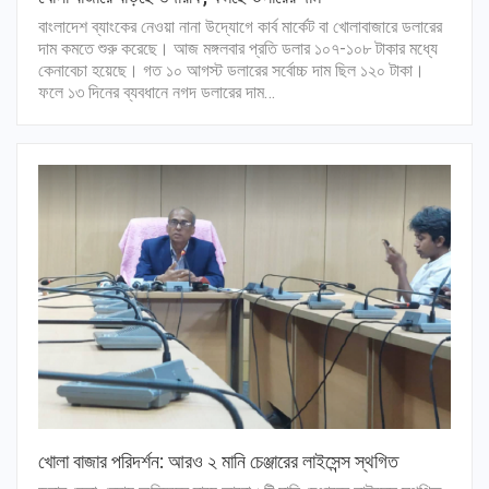
বাংলাদেশ ব্যাংকের নেওয়া নানা উদ্যোগে কার্ব মার্কেট বা খোলাবাজারে ডলারের
দাম কমতে শুরু করেছে। আজ মঙ্গলবার প্রতি ডলার ১০৭-১০৮ টাকার মধ্যে
কেনাবেচা হয়েছে। গত ১০ আগস্ট ডলারের সর্বোচ্চ দাম ছিল ১২০ টাকা।
ফলে ১৩ দিনের ব্যবধানে নগদ ডলারের দাম…
খোলা বাজার পরিদর্শন: আরও ২ মানি চেঞ্জারের লাইসেন্স স্থগিত