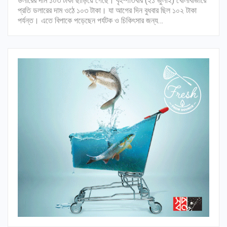
ডলারের দাম ১০৩ টাকা ছাড়িয়ে গেছে। বৃহষ্পতিবার (২১ জুলাই) খোলাবাজারে
প্রতি ডলারের দাম ওঠে ১০৩ টাকা। যা আগের দিন বুধবার ছিল ১০২ টাকা
পর্যন্ত। এতে বিপাকে পড়েছেন পর্যটক ও চিকিৎসার জন্য…