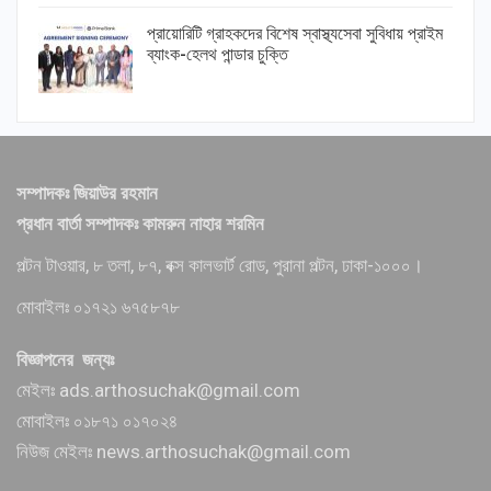
প্রায়োরিটি গ্রাহকদের বিশেষ স্বাস্থ্যসেবা সুবিধায় প্রাইম
ব্যাংক-হেলথ পান্ডার চুক্তি
সম্পাদকঃ জিয়াউর রহমান
প্রধান বার্তা সম্পাদকঃ কামরুন নাহার শরমিন
পল্টন টাওয়ার, ৮ তলা, ৮৭, বক্স কালভার্ট রোড, পুরানা পল্টন, ঢাকা-১০০০।
মোবাইলঃ ০১৭২১ ৬৭৫৮৭৮
বিজ্ঞাপনের জন্যঃ
মেইলঃ ads.arthosuchak@gmail.com
মোবাইলঃ ০১৮৭১ ০১৭০২৪
নিউজ মেইলঃ news.arthosuchak@gmail.com