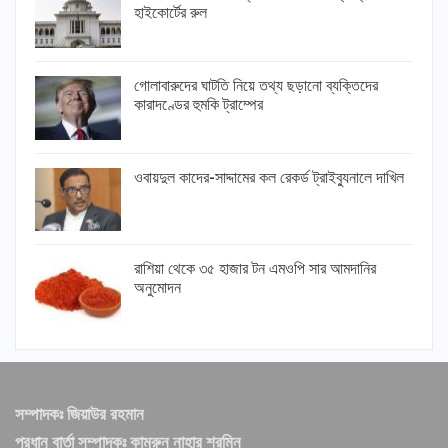
হাইকোর্টের রুল
গোলাবারুদের ঘাটতি নিয়ে তথ্য ছড়ানো ব্যক্তিদের
কারাদণ্ডের হুমকি ট্রাম্পের
ওবায়দুল কাদের-সাদ্দামের কল রেকর্ড ট্রাইব্যুনালে দাখিল
রাশিয়া থেকে ৩৫ হাজার টন এমওপি সার আমদানির
অনুমোদন
সম্পাদকঃ জিয়াউর রহমান
প্রধান বার্তা সম্পাদকঃ কামরুন নাহার শরমিন