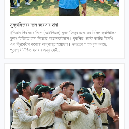
মুস্তাফিজের দলে করোনার হানা
ইন্ডিয়ান প্রিমিয়ার লিগে (আইপিএল) মুস্তাফিজুর রহমানের দিল্লি ক্যপিটালস
ফ্র্যাঞ্চাইজিতে হানা দিয়েছে করোনাভাইরাস। র‍্যাপিড টেস্টে দলটির বিদেশি
এক ক্রিকেটার করোনা আক্রান্ত হয়েছেন। ভারতের গণমাধ্যম বলছে,
পুরোপুরি নিশ্চিত হওয়ার জন্য সেই…