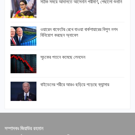
সঠিক সময়ে আদালতে আসেননি পরীমণি, পেছালো শুনানি
ওয়ারেন বাফেটের রেখে যাওয়া বার্কশায়ারের বিপুল নগদ
বিনিয়োগ করছেন অ্যাবেল
সূচকের পতনে কমেছে লেনদেন
বাইডেনের শরীরে আরও ছড়িয়ে পড়েছে ক্যান্সার
সম্পাদকঃ জিয়াউর রহমান