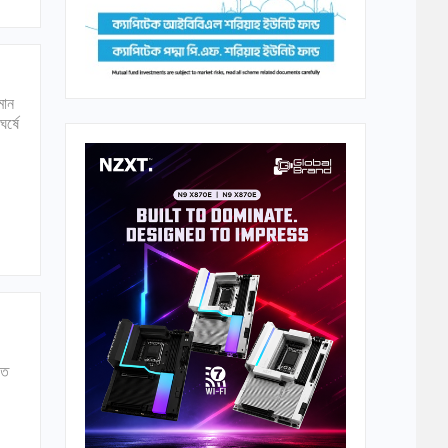
মান
র্ষে
াত