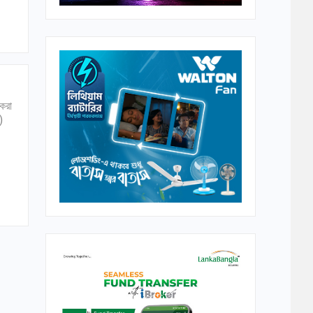
 করা
)