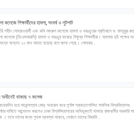
লা কলেজে শিক্ষার্থীদের হামলা, সংঘর্ষ ও লুটপাট
রি শহীদ সোহরাওয়ার্দী এবং কবি নজরুল কলেজে হামলা ও ভাঙচুরের প্রতিবাদে ড. মাহবুবুর রহ
লা কলেজে (ডিএমআরসি) হামলা ও ভাঙচুর করেছে বিক্ষুব্ধ শিক্ষার্থীরা। হামলায় দুই পক্ষের সংঘ
মধ্যে অন্তত ২০ জন আহত হয়েছে বলে জানা গেছে। সোমবার…
ির অধীনেই থাকছে ৭ কলেজ
য়েকদিন ধরে সায়েন্সল্যাব মোড় অবরোধ করে পূর্ণাঙ্গ স্বায়ত্তশাসিত পাবলিক বিশ্ববিদ্যালয়
িষ্ঠার দাবিতে আন্দোলন করলেও ঢাকা বিশ্ববিদ্যালয়ের অধিভুক্তই থাকছে রাজধানীর সরকারি স
 । তবে তাদের জন্য পৃথক ব্যবস্থা থাকবে, যেখানে তাদের বিষয়টা…