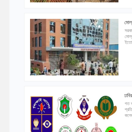
মোল্
সরকা
মোল্
ইতো
ঢাব
গত ক
প্রত
কলেজ