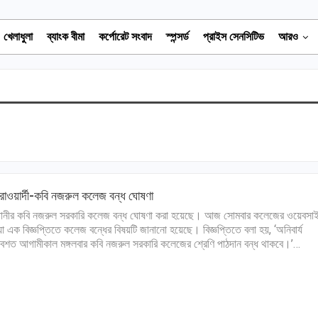
খেলাধুলা
ব্যাংক বীমা
কর্পোরেট সংবাদ
স্পন্সর্ড
প্রাইস সেনসিটিভ
আরও
াওয়ার্দী-কবি নজরুল কলেজ বন্ধ ঘোষণা
ানীর কবি নজরুল সরকারি কলেজ বন্ধ ঘোষণা করা হয়েছে। আজ সোমবার কলেজের ওয়েবসা
া এক বিজ্ঞপ্তিতে কলেজ বন্ধের বিষয়টি জানানো হয়েছে। বিজ্ঞপ্তিতে বলা হয়, ‘অনিবার্য
বশত আগামীকাল মঙ্গলবার কবি নজরুল সরকারি কলেজের শ্রেণি পাঠদান বন্ধ থাকবে।’…