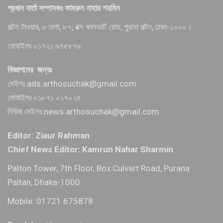
প্রধান বার্তা সম্পাদকঃ কামরুন নাহার শরমিন
পল্টন টাওয়ার, ৮ তলা, ৮৭, বক্স কালভার্ট রোড, পুরানা পল্টন, ঢাকা-১০০০।
মোবাইলঃ ০১৭২১ ৬৭৫৮৭৮
বিজ্ঞাপনের জন্যঃ
মেইলঃ ads.arthosuchak@gmail.com
মোবাইলঃ ০১৮৭১ ০১৭০২৪
নিউজ মেইলঃ news.arthosuchak@gmail.com
Editor: Ziaur Rahman
Chief News Editor: Kamrun Nahar Sharmin
Palton Tower, 7th Floor, Box Culvert Road, Purana
Paltan, Dhaka-1000.
Mobile: 01721 675878