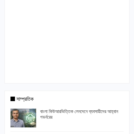
সাম্প্রতিক
বাংলা কিউআরভিত্তিক লেনদেনে ব্যবসায়ীদের আহ্বান
গভর্নরের