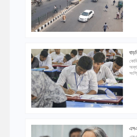
বাড়ত
কোভি
অব্য
সংশ্
এসএস
এসএস