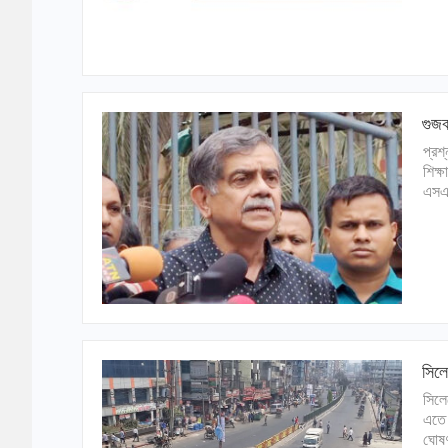
গুজব
প্রশ
শিক্
এসএস
সিলে
সিলে
এতে 
ঘোষণ