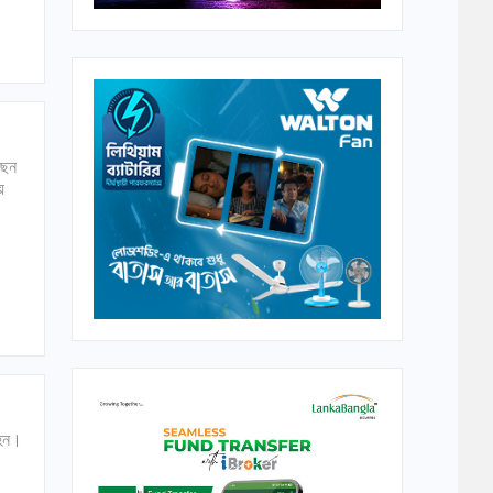
ছেন
ে
বহন।