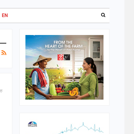
EN
তে