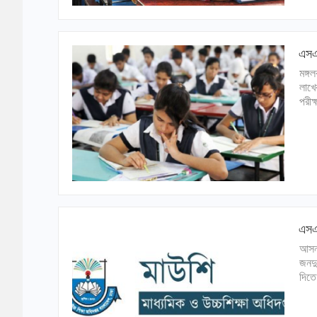
এসএস
মঙ্গ
লাখের
পরীক্
এসএস
আসন্
জনদু
দিতে