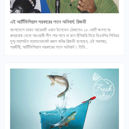
এই আর্টিফিসিয়াল সরকারের পতন অনিবার্য: রিজভী
বাংলাদেশে ভারত আরেকটি ওয়ান ইলেভেন ঠেকালেও ১৮ কোটি জনগণের
রুদ্ররোষ থেকে আওয়ামী লীগ পার পাবে না বলে হুঁশিয়ারি দিয়ে বিএনপির সিনিয়র
যুগ্ম-মহাসচিব অ্যাডভোকেট রুহুল কবির রিজভী বলেছেন, এই পরগাছা,
পরজীবী, আর্টিফিসিয়াল সরকারের পতন অনিবার্য। তিনি…