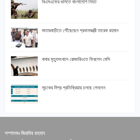
বিএসএফের গুলিতে বাংলাদেশি নিহত
মাতারবাড়ীতে পৌঁছেছেন প্রধানমন্ত্রী তারেক রহমান
বাবার মৃত্যুসংবাদে রোজারিওতে ফিরলেন মেসি
সূচকের মিশ্র প্রতিক্রিয়ায় চলছে লেনদেন
সম্পাদকঃ জিয়াউর রহমান