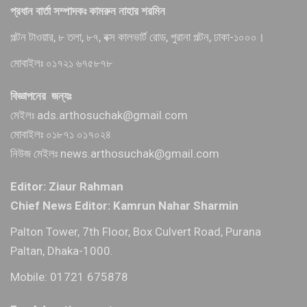
প্রধান বার্তা সম্পাদকঃ কামরুন নাহার শরমিন
পল্টন টাওয়ার, ৮ তলা, ৮৭, বক্স কালভার্ট রোড, পুরানা পল্টন, ঢাকা-১০০০।
মোবাইলঃ ০১৭২১ ৬৭৫৮৭৮
বিজ্ঞাপনের জন্যঃ
মেইলঃ ads.arthosuchak@gmail.com
মোবাইলঃ ০১৮৭১ ০১৭০২৪
নিউজ মেইলঃ news.arthosuchak@gmail.com
Editor: Ziaur Rahman
Chief News Editor: Kamrun Nahar Sharmin
Palton Tower, 7th Floor, Box Culvert Road, Purana
Paltan, Dhaka-1000.
Mobile: 01721 675878