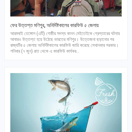
ফের উত্তপ্ত মণিপুর, অনির্দিষ্টকালের কারফিউ ৫ জেলায়
আরমবাই তেঙ্গোল (এটি) গোষ্ঠীর সদস্য কানন মেইতেইকে গ্রেপ্তারের ঘটনায়
আবারও উত্তপ্ত হয়ে উঠেছে ভারতের মণিপুর। উত্তেজনা ছড়ানোর পর
রাজ্যটির ৫ জেলায় অনির্দিষ্টকালের কারফিউ জারি করেছে সেখানকার সরকার।
শনিবার (৭ জুন) রাত থেকে এ কারফিউ কার্যকর…