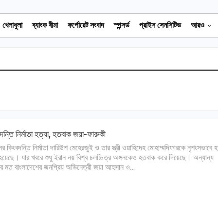
খেলাধুলা
ব্যাংক বীমা
কর্পোরেট সংবাদ
স্পন্সর্ড
প্রাইস সেনসিটিভ
আরও
দন্তি নির্মাতা হত্যা, হতবাক জয়া-ফারুকী
ের কিংবদন্তি নির্মাতা দারিউশ মেহেরজুই ও তার স্ত্রী ওয়াহিদেহ মোহাম্মদিফারকে নৃশংসভাবে হ
হয়েছে। যার খবরে শুধু ইরান নয় বিশ্ব চলচ্চিত্র অঙ্গনকেও হতবাক করে দিয়েছে। অন্যান্য
র মত বাংলাদেশের জনপ্রিয় অভিনেত্রী জয়া আহসান ও…