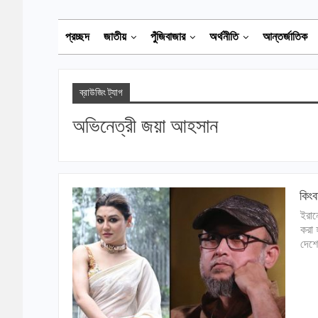
প্রচ্ছদ
জাতীয়
পুঁজিবাজার
অর্থনীতি
আন্তর্জাতিক
ব্রাউজিং ট্যাগ
অভিনেত্রী জয়া আহসান
কিংব
ইরান
করা 
দেশে