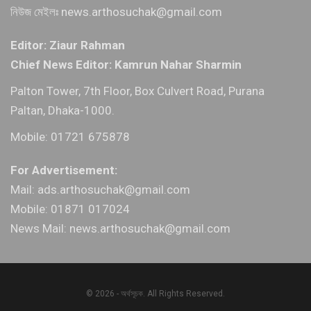
নিউজ মেইলঃ news.arthosuchak@gmail.com
Editor: Ziaur Rahman
Chief News Editor: Kamrun Nahar Sharmin
Palton Tower, 7th Floor, Box Culvert Road, Purana
Paltan, Dhaka-1000.
Mobile: 01721 675878
For Advertisement:
Mail: ads.arthosuchak@gmail.com
Mobile: 01871 017024
News Mail: news.arthosuchak@gmail.com
© 2026 - অর্থসূচক. All Rights Reserved.