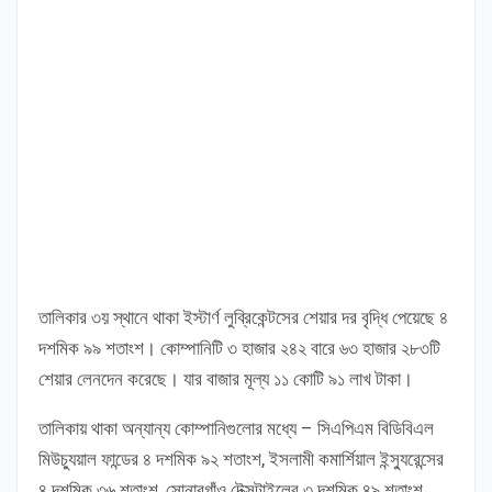
তালিকার ৩য় স্থানে থাকা ইস্টার্ণ লুব্রিকেন্টসের শেয়ার দর বৃদ্ধি পেয়েছে ৪
দশমিক ৯৯ শতাংশ। কোম্পানিটি ৩ হাজার ২৪২ বারে ৬৩ হাজার ২৮৩টি
শেয়ার লেনদেন করেছে। যার বাজার মূল্য ১১ কোটি ৯১ লাখ টাকা।
তালিকায় থাকা অন্যান্য কোম্পানিগুলোর মধ্যে – সিএপিএম বিডিবিএল
মিউচ্যুয়াল ফান্ডের ৪ দশমিক ৯২ শতাংশ, ইসলামী কমার্শিয়াল ইন্স্যুরেন্সের
৪ দশমিক ৩৬ শতাংশ, সোনারগাঁও টেক্সটাইলের ৩ দশমিক ৪৯ শতাংশ,