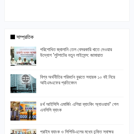
সাম্প্রতিক
পরিশোধিত জ্বালানি তেল বেসরকারি খাতে দেওয়ার
উদ্যোগ ‘লুটপাটের নতুন লাইসেন্স: জামায়াত
বিশ্ব অর্থনীতির পরিবর্তন বুঝতে সহায়ক ১০ বই নিয়ে
আইএমএফের প্রতিবেদন
৪র্থ আইসিসি এমার্জিং এশিয়া ব্যাংকিং অ্যাওয়ার্ড’ পেল
এনসিসি ব্যাংক
প্রাইম ব্যাংক ও সিপিডিএলের মধ্যে চুক্তি স্বাক্ষর