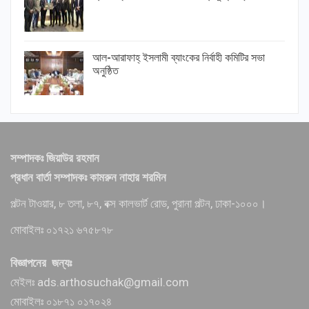
আল-আরাফাহ্ ইসলামী ব্যাংকের নির্বাহী কমিটির সভা
অনুষ্ঠিত
সম্পাদকঃ জিয়াউর রহমান
প্রধান বার্তা সম্পাদকঃ কামরুন নাহার শরমিন
পল্টন টাওয়ার, ৮ তলা, ৮৭, বক্স কালভার্ট রোড, পুরানা পল্টন, ঢাকা-১০০০।
মোবাইলঃ ০১৭২১ ৬৭৫৮৭৮
বিজ্ঞাপনের জন্যঃ
মেইলঃ ads.arthosuchak@gmail.com
মোবাইলঃ ০১৮৭১ ০১৭০২৪