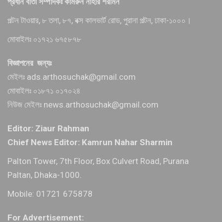
প্রধান বার্তা সম্পাদকঃ কামরুন নাহার শরমিন
পল্টন টাওয়ার, ৮ তলা, ৮৭, বক্স কালভার্ট রোড, পুরানা পল্টন, ঢাকা-১০০০।
মোবাইলঃ ০১৭২১ ৬৭৫৮৭৮
বিজ্ঞাপনের জন্যঃ
মেইলঃ ads.arthosuchak@gmail.com
মোবাইলঃ ০১৮৭১ ০১৭০২৪
নিউজ মেইলঃ news.arthosuchak@gmail.com
Editor: Ziaur Rahman
Chief News Editor: Kamrun Nahar Sharmin
Palton Tower, 7th Floor, Box Culvert Road, Purana
Paltan, Dhaka-1000.
Mobile: 01721 675878
For Advertisement: