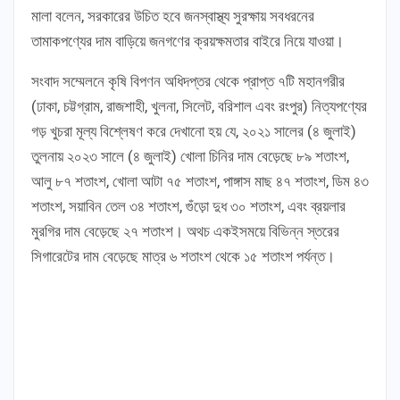
মালা বলেন, সরকারের উচিত হবে জনস্বাস্থ্য সুরক্ষায় সবধরনের
তামাকপণ্যের দাম বাড়িয়ে জনগণের ক্রয়ক্ষমতার বাইরে নিয়ে যাওয়া।
সংবাদ সম্মেলনে কৃষি বিপণন অধিদপ্তর থেকে প্রাপ্ত ৭টি মহানগরীর
(ঢাকা, চট্টগ্রাম, রাজশাহী, খুলনা, সিলেট, বরিশাল এবং রংপুর) নিত্যপণ্যের
গড় খুচরা মূল্য বিশ্লেষণ করে দেখানো হয় যে, ২০২১ সালের (৪ জুলাই)
তুলনায় ২০২৩ সালে (৪ জুলাই) খোলা চিনির দাম বেড়েছে ৮৯ শতাংশ,
আলু ৮৭ শতাংশ, খোলা আটা ৭৫ শতাংশ, পাঙ্গাস মাছ ৪৭ শতাংশ, ডিম ৪৩
শতাংশ, সয়াবিন তেল ৩৪ শতাংশ, গুঁড়ো দুধ ৩০ শতাংশ, এবং ব্রয়লার
মুরগির দাম বেড়েছে ২৭ শতাংশ। অথচ একইসময়ে বিভিন্ন স্তরের
সিগারেটের দাম বেড়েছে মাত্র ৬ শতাংশ থেকে ১৫ শতাংশ পর্যন্ত।