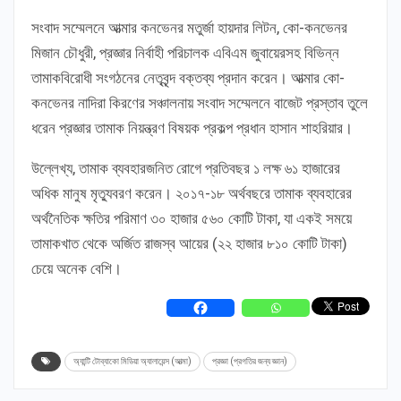
সংবাদ সম্মেলনে আত্মার কনভেনর মতুর্জা হায়দার লিটন, কো-কনভেনর
মিজান চৌধুরী, প্রজ্ঞার নির্বাহী পরিচালক এবিএম জুবায়েরসহ বিভিন্ন
তামাকবিরোধী সংগঠনের নেতৃবৃন্দ বক্তব্য প্রদান করেন। আত্মার কো-
কনভেনর নাদিরা কিরণের সঞ্চালনায় সংবাদ সম্মেলনে বাজেট প্রস্তাব তুলে
ধরেন প্রজ্ঞার তামাক নিয়ন্ত্রণ বিষয়ক প্রকল্প প্রধান হাসান শাহরিয়ার।
উল্লেখ্য, তামাক ব্যবহারজনিত রোগে প্রতিবছর ১ লক্ষ ৬১ হাজারের
অধিক মানুষ মৃত্যুবরণ করেন। ২০১৭-১৮ অর্থবছরে তামাক ব্যবহারের
অর্থনৈতিক ক্ষতির পরিমাণ ৩০ হাজার ৫৬০ কোটি টাকা, যা একই সময়ে
তামাকখাত থেকে অর্জিত রাজস্ব আয়ের (২২ হাজার ৮১০ কোটি টাকা)
চেয়ে অনেক বেশি।
অ্যান্টি টোব্যাকো মিডিয়া অ্যালায়েন্স (আত্মা)
প্রজ্ঞা (প্রগতির জন্য জ্ঞান)