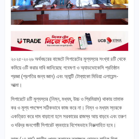
২০২৫-২০২৬ অর্থবছরের বাজেটে সিগারেটের মূল্যস্তর সংখ্যা ৪টি থেকে
কমিয়ে ৩টি করার দাবি জানিয়েছে গবেষণা ও অ্যাডভোকেসি প্রতিষ্ঠান
প্রজ্ঞা (প্রগতির জন্য জ্ঞান) এবং অ্যান্টি টোব্যাকো মিডিয়া এলায়েন্স-
আত্মা।
সিগারেটে ৪টি মূল্যস্তর (নিম্ন, মধ্যম, উচ্চ ও প্রিমিয়াম) থাকায় তামাক
কর ও মূল্য পদক্ষেপ সঠিকভাবে কাজ করে না। নিম্ন ও মধ্যম স্তরকে
একত্রিত করে দাম বাড়ানো হলে সরকারের রাজস্ব আয় বাড়বে এবং তরুণ
ও দরিদ্র জনগোষ্ঠী সিগারেট ব্যবহারে বিশেষভাবে নিরুত্সাহিত হবে।
আজ (২৪ মার্চ) জাতীয় প্রেস ক্লাবের তফাজ্জল হোসেন মানিক মিয়া