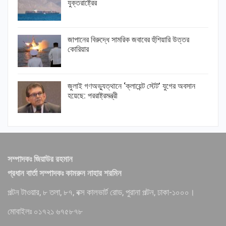
যুক্তরাষ্ট্রের
জাপানের বিরুদ্ধে সামরিক জবাবের হুঁশিয়ারি উত্তর
কোরিয়ার
জুলাই গণঅভ্যুত্থানে ‘ক্লায়েন্ট স্টেট’ যুগের অবসান
হয়েছে: পররাষ্ট্রমন্ত্রী
সম্পাদকঃ জিয়াউর রহমান
প্রধান বার্তা সম্পাদকঃ কামরুন নাহার শরমিন
পল্টন টাওয়ার, ৮ তলা, ৮৭, বক্স কালভার্ট রোড, পুরানা পল্টন, ঢাকা-১০০০।
মোবাইলঃ ০১৭২১ ৬৭৫৮৭৮