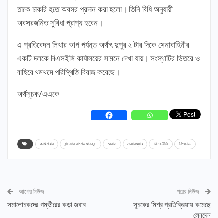
তাকে চাকরি হতে অবসর প্রদান করা হলো। তিনি বিধি অনুযায়ী
অবসরজনিত সুবিধা প্রাপ্য হবেন।
এ প্রতিবেদন লিখার আগ পর্যন্ত অর্থাৎ দুপুর ২ টার দিকে সেনাবাহিনীর
একটি দলকে বিএসইসি কার্যালয়ের সামনে দেখা যায়। সংস্থাটির ভিতরে ও
বাহিরে থমথমে পরিস্থিতি বিরাজ করেছে।
অর্থসূচক/এএকে
কমিশনার
খন্দকার রাশেদ মাকসুদ
ঘেরাও
চেয়ারম্যান
বিএসইসি
বিক্ষোভ
আগের নিউজ
পরের নিউজ
সমালোচকদের গম্ভীরের কড়া জবাব
সূচকের মিশ্র প্রতিক্রিয়ায় কমেছে
লেনদেন