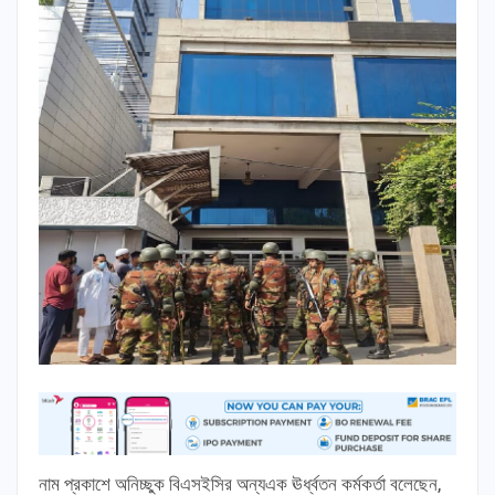
নাম প্রকাশে অনিচ্ছুক বিএসইসির অন্যএক ঊর্ধ্বতন কর্মকর্তা বলেছেন,