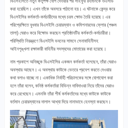
বিএসইসিতে নতুন কর্তৃপক্ষ যোগ দেওয়ার পর সাইফুর রহমানকে ওএসডি
করা হয়েছিল। এখন তাঁকে অবসরে পাঠানো হয়। এ ঘটনাকে কেন্দ্র করে
বিএসইসির কর্মকর্তা-কর্মচারীদের মধ্যে চরম ক্ষোভ তৈরি হয়েছে। এর
পরিপ্রেক্ষিতে বুধবার বিএসইসি চেয়ারম্যান ও কমিশনারদের ফ্লোর (পঞ্চম
তালা) ঘেরাও করে বিক্ষোভ করছেন প্রতিষ্ঠানটির কর্মকর্তা-কর্মচারীরা।
পরিস্থিতি নিয়ন্ত্রণে বিএসইসি ভবনের সামনে সেনাবাহিনীসহ
আইনশৃঙ্খলা রক্ষাকারী বাহিনীর সদস্যদের মোতায়ের করা হয়েছে।
নাম প্রকাশে অনিচ্ছুক বিএসইসির একজন কর্মকর্তা বলেছেন, তাঁরা ঘেরাও
অবস্থায় আছেন। এ অবস্থায় কাউকে ভেতরে প্রবেশ করতে দেওয়ার
কথা বলাও যাচ্ছে না। একাধিক নির্বাহী পরিচালকের সঙ্গে যোগাযোগ করা
হলে তাঁরা বলেন, কনিষ্ঠ কর্মকর্তারা বিভিন্ন দাবিদাওয়া নিয়ে তাঁদের ঘেরাও
করে রেখেছেন। এমনকি তাঁরা শীর্ষ কর্মকর্তাদের মধ্যে কাউকে কাউকে
বর্তমান চেয়ারম্যানের দালাল আখ্যা দিয়ে নানাভাবে হেনস্তা করছেন।