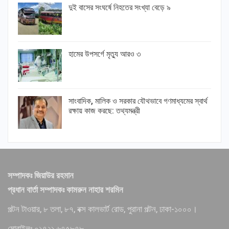
দুই বাসের সংঘর্ষে নিহতের সংখ্যা বেড়ে ৯
হামের উপসর্গে মৃত্যু আরও ৩
সাংবাদিক, মালিক ও সরকার যৌথভাবে গণমাধ্যমের স্বার্থ
রক্ষায় কাজ করছে: তথ্যমন্ত্রী
সম্পাদকঃ জিয়াউর রহমান
প্রধান বার্তা সম্পাদকঃ কামরুন নাহার শরমিন
পল্টন টাওয়ার, ৮ তলা, ৮৭, বক্স কালভার্ট রোড, পুরানা পল্টন, ঢাকা-১০০০।
মোবাইলঃ ০১৭২১ ৬৭৫৮৭৮