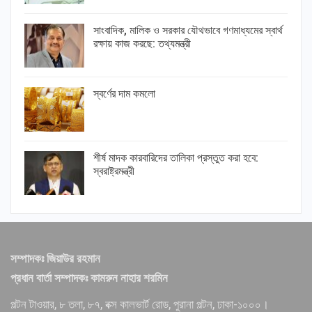
সাংবাদিক, মালিক ও সরকার যৌথভাবে গণমাধ্যমের স্বার্থ
রক্ষায় কাজ করছে: তথ্যমন্ত্রী
স্বর্ণের দাম কমলো
শীর্ষ মাদক কারবারিদের তালিকা প্রস্তুত করা হবে:
স্বরাষ্ট্রমন্ত্রী
সম্পাদকঃ জিয়াউর রহমান
প্রধান বার্তা সম্পাদকঃ কামরুন নাহার শরমিন
পল্টন টাওয়ার, ৮ তলা, ৮৭, বক্স কালভার্ট রোড, পুরানা পল্টন, ঢাকা-১০০০।