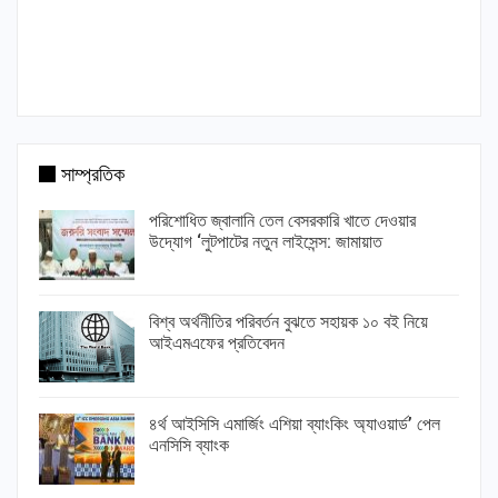
সাম্প্রতিক
পরিশোধিত জ্বালানি তেল বেসরকারি খাতে দেওয়ার
উদ্যোগ ‘লুটপাটের নতুন লাইসেন্স: জামায়াত
বিশ্ব অর্থনীতির পরিবর্তন বুঝতে সহায়ক ১০ বই নিয়ে
আইএমএফের প্রতিবেদন
৪র্থ আইসিসি এমার্জিং এশিয়া ব্যাংকিং অ্যাওয়ার্ড’ পেল
এনসিসি ব্যাংক