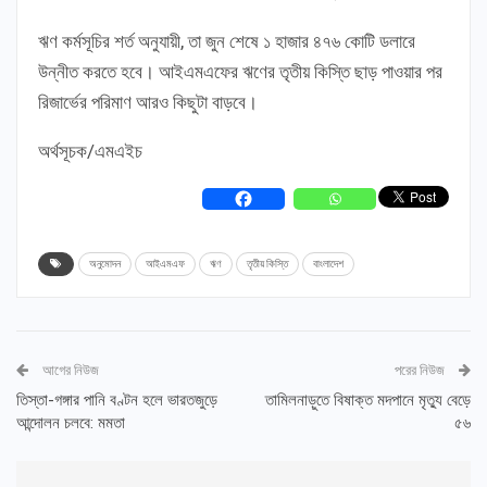
ঋণ কর্মসূচির শর্ত অনুযায়ী, তা জুন শেষে ১ হাজার ৪৭৬ কোটি ডলারে
উন্নীত করতে হবে। আইএমএফের ঋণের তৃতীয় কিস্তি ছাড় পাওয়ার পর
রিজার্ভের পরিমাণ আরও কিছুটা বাড়বে।
অর্থসূচক/এমএইচ
অনুমোদন
আইএমএফ
ঋণ
তৃতীয় কিস্তি
বাংলাদেশ
আগের নিউজ
পরের নিউজ
তিস্তা-গঙ্গার পানি বণ্টন হলে ভারতজুড়ে
তামিলনাড়ুতে বিষাক্ত মদপানে মৃত্যু বেড়ে
আন্দোলন চলবে: মমতা
৫৬