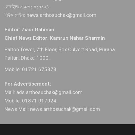
মোবাইলঃ ০১৮৭১ ০১৭০২৪
নিউজ মেইলঃ news.arthosuchak@gmail.com
Editor: Ziaur Rahman
Chief News Editor: Kamrun Nahar Sharmin
Palton Tower, 7th Floor, Box Culvert Road, Purana
Paltan, Dhaka-1000.
Mobile: 01721 675878
For Advertisement:
Mail: ads.arthosuchak@gmail.com
Mobile: 01871 017024
News Mail: news.arthosuchak@gmail.com