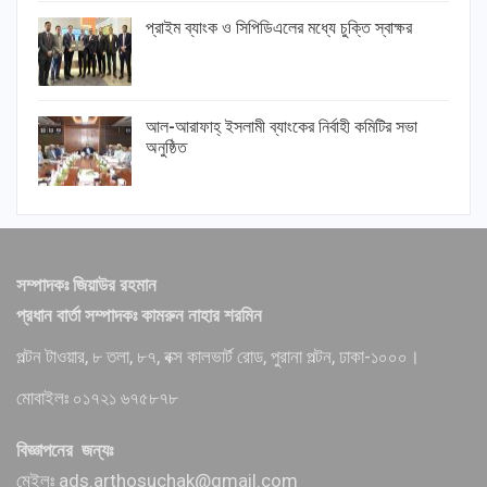
প্রাইম ব্যাংক ও সিপিডিএলের মধ্যে চুক্তি স্বাক্ষর
আল-আরাফাহ্ ইসলামী ব্যাংকের নির্বাহী কমিটির সভা
অনুষ্ঠিত
সম্পাদকঃ জিয়াউর রহমান
প্রধান বার্তা সম্পাদকঃ কামরুন নাহার শরমিন
পল্টন টাওয়ার, ৮ তলা, ৮৭, বক্স কালভার্ট রোড, পুরানা পল্টন, ঢাকা-১০০০।
মোবাইলঃ ০১৭২১ ৬৭৫৮৭৮
বিজ্ঞাপনের জন্যঃ
মেইলঃ ads.arthosuchak@gmail.com