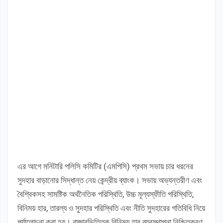
এর আগে মনিটারি পলিসি কমিটির (এমপিসি) প্রথম সভায় চার ধরনের
সুদহার বাড়ানোর সিদ্ধান্ত নেয় কেন্দ্রীয় ব্যাংক। সভায় অভ্যন্তরীণ এবং
বৈশ্বিকসহ সামষ্টিক অর্থনৈতিক পরিস্থিতি, উচ্চ মূল্যস্ফীতি পরিস্থিতি,
বিনিময় হার, তারল্য ও সুদহার পরিস্থিতি এবং নীতি সুদহারের গতিবিধি নিয়ে
পর্যালোচনা করা হয়। বাজারভিত্তিক বিনিময় হার ব্যবস্থাপনা নিশ্চিতকরণ