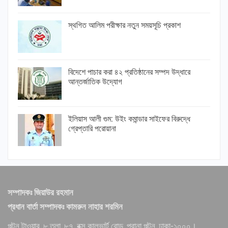
স্থগিত আলিম পরীক্ষার নতুন সময়সূচি প্রকাশ
বিদেশে পাচার করা ৪২ প্রতিষ্ঠানের সম্পদ উদ্ধারে
আন্তর্জাতিক উদ্যোগ
ইলিয়াস আলী গুম: উইং কমান্ডার সাইফের বিরুদ্ধে
গ্রেপ্তারি পরোয়ানা
সম্পাদকঃ জিয়াউর রহমান
প্রধান বার্তা সম্পাদকঃ কামরুন নাহার শরমিন
পল্টন টাওয়ার, ৮ তলা, ৮৭, বক্স কালভার্ট রোড, পুরানা পল্টন, ঢাকা-১০০০।