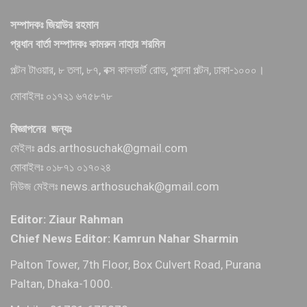
সম্পাদকঃ জিয়াউর রহমান
প্রধান বার্তা সম্পাদকঃ কামরুন নাহার শরমিন
পল্টন টাওয়ার, ৮ তলা, ৮৭, বক্স কালভার্ট রোড, পুরানা পল্টন, ঢাকা-১০০০।
মোবাইলঃ ০১৭২১ ৬৭৫৮৭৮
বিজ্ঞাপনের জন্যঃ
মেইলঃ ads.arthosuchak@gmail.com
মোবাইলঃ ০১৮৭১ ০১৭০২৪
নিউজ মেইলঃ news.arthosuchak@gmail.com
Editor: Ziaur Rahman
Chief News Editor: Kamrun Nahar Sharmin
Palton Tower, 7th Floor, Box Culvert Road, Purana
Paltan, Dhaka-1000.