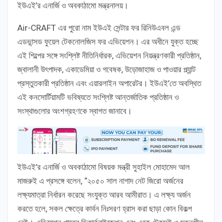
ইউএই’র এনার্জি ও অবকাঠামো মন্ত্রনালয়।
Air-CRAFT এর পুরো নাম ইউএই সেন্টার ফর রিনিউএবল এন্ড
এডভান্সড ফুয়েল টেকনোলজিস ফর এভিয়েশন। এর অধীনে যুক্ত হচ্ছে
এই শিল্পের সঙ্গে সংশ্লিষ্ট নীতিনির্ধারক, এভিয়েশন নিয়ন্ত্রণকারী প্রতিষ্ঠান,
জ্বালানী উৎপাদক, একাডেমিয়া ও গবেষক, উড়োজাহাজ ও পাওয়ার প্ল্যান্ট
প্রস্তুতকারী প্রতিষ্ঠান এবং এয়ারলাইন অপারেটর। ইউএই’তে অবস্থিত
এই কনসোর্টিয়ামটি ভবিষ্যতে সংশ্লিষ্ট আন্তর্জাতিক প্রতিষ্ঠান ও
সংস্থাগুলোর অংশগ্রহণকে স্বাগত জানাবে।
ইউএই’র এনার্জি ও অবকাঠামো বিষয়ক মন্ত্রী সুহাইল মোহামেদ আল
মাজরুই এ প্রসঙ্গে বলেন, “২০৫০ সাল নাগাদ নেট জিরো অর্জনের
লক্ষ্যমাত্রা নির্ধারন করেছে সংযুক্ত আরব আমীরাত। এ লক্ষ্য অর্জন
করতে হলে, সকল ক্ষেত্রে কার্বন নিঃসরণ হ্রাস করা ছাড়া কোন বিকল্প