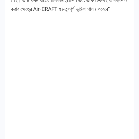
নেই। এভিয়েশন খাতের ডিকার্বনাইজেশন এবং একে টেকসই ও সহনশীল
করার ক্ষেত্রে Air-CRAFT গুরুত্বপূর্ণ ভূমিকা পালন করেবে”।