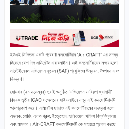
ইউএই ভিত্তিক একটি গবেষণা কনসোর্টিয়াম ‘Air-CRAFT’ এর সদস্য
হিসেবে যোগ দিল এমিরেটস এয়ারলাইন। এই কনসোর্টিয়ামের লক্ষ্য হলো
সাস্টেইনেবল এভিয়েশন ফুয়েল (SAF) প্রযুক্তির উন্নয়ন, উৎপাদন এবং
নিয়ন্ত্রণ।
সোমবার (২০ নভেম্বর) দুবাই অনুষ্ঠিত ‘এভিয়েশন ও বিকল্প জ্বালানী’
বিষয়ক তৃতীয় ICAO সম্মেলনের সাইডলাইনে নতুন এই কনসোর্টিয়ামটি
আত্মপ্রকাশ করে। এমিরেটস ছাড়াও এই কনসোর্টিয়ামের সদস্যরা হলো
এডনক, বোয়িং, এনক গ্রুপ, ইত্তেহাদ, হানিওয়েল, খলিফা বিশ্ববিদ্যালয়
এবং মাসদার। Air-CRAFT কনসোর্টিয়ামটি কে সহায়তা প্রদান করছে