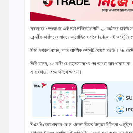
সরকারের পদত্যাগের এক দফা দাবিতে আগামী ২৮ অক্টোবর ঢাকায় ম
কেন্দ্রীয় কার্যালয়ের সামনে আয়োজিত সমাবেশ থেকে এই কর্মসূচি
মির্জা ফখরুল বলেন, আজ আংশিক কর্মসূচি ঘোষণা করছি। ২৮ অক্
তিনি বলেন, ২৮ তারিখের মহাসমাবেশের পর আমরা আর থামবো না। টান
এ সরকারের পতন ঘটাবো আমরা।
বিএনপি চেয়ারপারসন বেগম খালেদা জিয়ার উন্নত চিকিৎসা ও মুক্
মহানগর উত্তর ও দক্ষিণ বিএনপি যৌথভাবে এ সমাবেশের আয়োজ