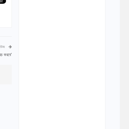
নিউজ
রচ করবে’